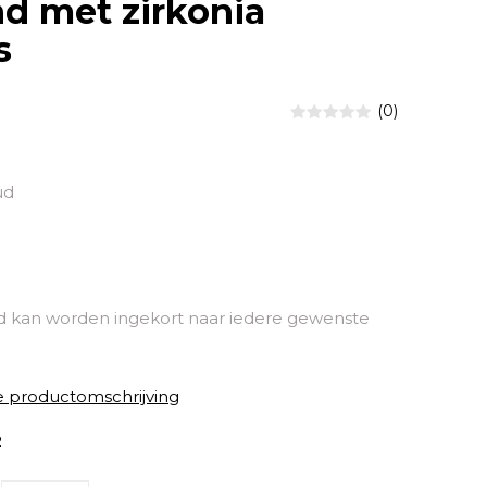
d met zirkonia
s
(0)
ud
kan worden ingekort naar iedere gewenste
e productomschrijving
2