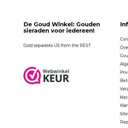
De Goud Winkel: Gouden
In
sieraden voor iedereen!
Con
Gold separates US from the REST
Ove
Gou
Alg
Priv
Bet
Ver
kla
Kla
Sit
Rep