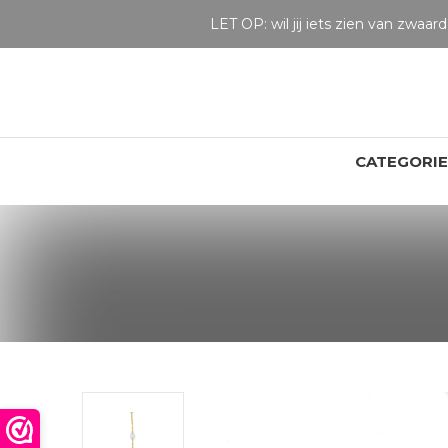
LET OP: wil jij iets zien van zwaarder dan 25 gram? Maak dan een afspraak om het product te bekijken. Producten boven de 25 gram NIET aanwezig in winkel.
CATEGORI