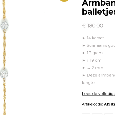
Armban
balletje
€ 180,00
► 14 karaat
► Surinaams go
► 1.3 gram
► ↕ 19 cm
► ↔ 2 mm
► Deze armband 
lengte.
Lees de volledig
Artikelcode:
A198