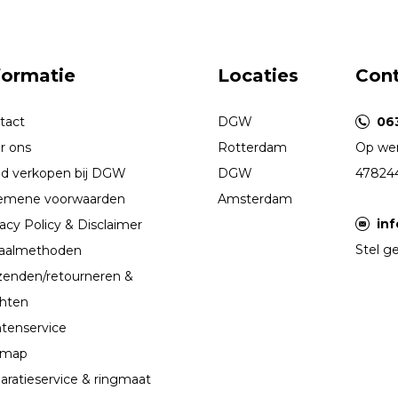
formatie
Locaties
Con
tact
DGW
06
r ons
Rotterdam
Op wer
d verkopen bij DGW
DGW
47824
emene voorwaarden
Amsterdam
in
acy Policy & Disclaimer
Stel ge
aalmethoden
zenden/retourneren &
chten
ntenservice
emap
aratieservice & ringmaat