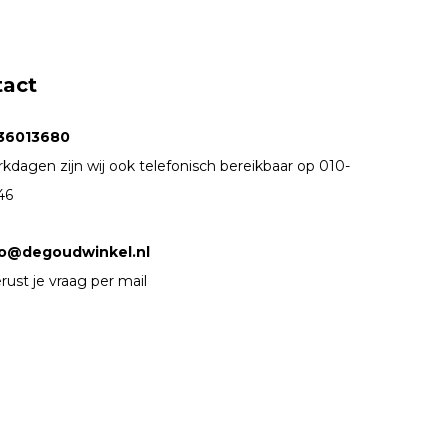
tact
36013680
kdagen zijn wij ook telefonisch bereikbaar op 010-
46
fo@degoudwinkel.nl
rust je vraag per mail