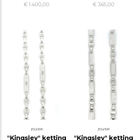
€ 1.400,00
€ 365,00
ZILVER
ZILVER
"Kingsley" ketting
"Kingsley" ketting