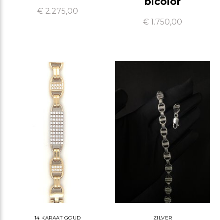
bicolor
€ 2.275,00
€ 1.750,00
14 KARAAT GOUD
ZILVER