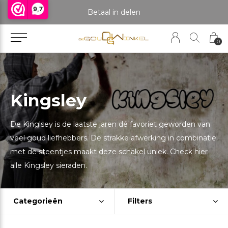
9,7
praak om het product te bekijken. Producten boven de 25 gram NIET aanwezig in winkel.
Betaal in delen
0
Kingsley
De Kinglsey is de laatste jaren dé favoriet geworden van
veel goud liefhebbers. De strakke afwerking in combinatie
met de steentjes maakt deze schakel uniek. Check hier
alle Kingsley sieraden.
Categorieën
Filters