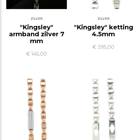
ZILVER
ZILVER
"Kingsley"
"Kingsley" ketting
armband zilver 7
4.5mm
mm
€ 395,00
€ 145,00