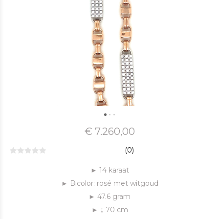
€ 7.260,00
(0)
► 14 karaat
► Bicolor: rosé met witgoud
► 47.6 gram
► ↨ 70 cm