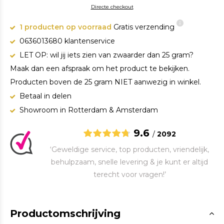
Directe checkout
1 producten op voorraad
Gratis verzending
0636013680 klantenservice
LET OP: wil jij iets zien van zwaarder dan 25 gram?
Maak dan een afspraak om het product te bekijken.
Producten boven de 25 gram NIET aanwezig in winkel.
Betaal in delen
Showroom in Rotterdam & Amsterdam
9.6
/
2092
‘Geweldige service, top producten, vriendelijk,
behulpzaam, snelle levering & je kunt er altijd
terecht voor vragen!’
Productomschrijving