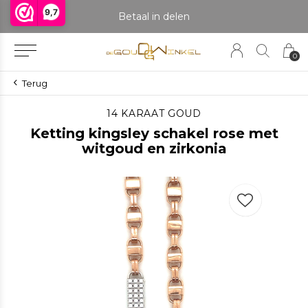
9,7
praak om het product te bekijken. Producten boven de 25 gram NIET aanwezig in winkel.
Betaal in delen
0
Terug
14 KARAAT GOUD
Ketting kingsley schakel rose met
witgoud en zirkonia