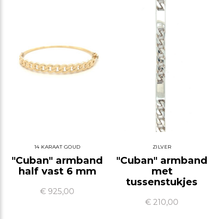
14 KARAAT GOUD
ZILVER
"Cuban" armband
"Cuban" armband
half vast 6 mm
met
tussenstukjes
€ 925,00
€ 210,00