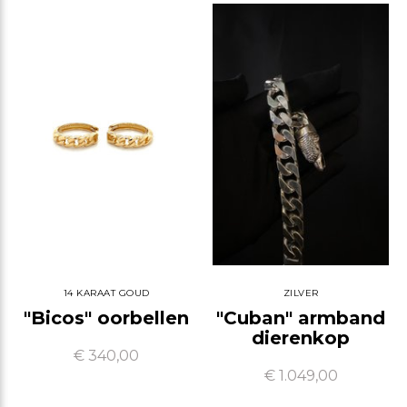
14 KARAAT GOUD
ZILVER
"Bicos" oorbellen
"Cuban" armband
dierenkop
€ 340,00
€ 1.049,00