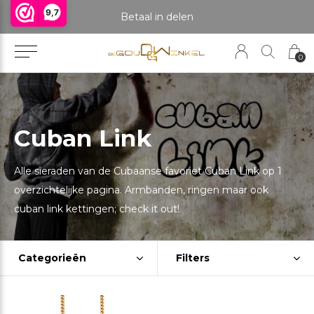
9,7
praak om het product te bekijken. Producten boven de 25 gram NIET aanwezig in winkel.
Betaal in delen
0
Cuban Link
Alle sieraden van de Cubaanse favoriet Cuban Link op 1
overzichtelijke pagina. Armbanden, ringen maar ook
cuban link kettingen; check it out!
Categorieën
Filters