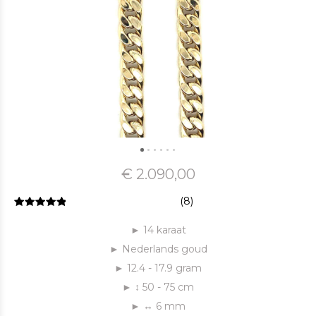
€ 2.090,00
(8)
► 14 karaat
► Nederlands goud
► 12.4 - 17.9 gram
► ↕ 50 - 75 cm
► ↔ 6 mm