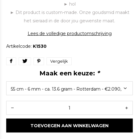
► hol
► Dit product is custom-made. Onze goudsmid maakt
het sieraad in de door jou gewenste maat.
Lees de volledige productomschrijving
Artikelcode:
K1530
Vergelijk
Maak een keuze:
*
TOEVOEGEN AAN WINKELWAGEN