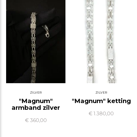
ZILVER
ZILVER
"Magnum"
"Magnum" ketting
armband zilver
€ 1.380,00
€ 360,00