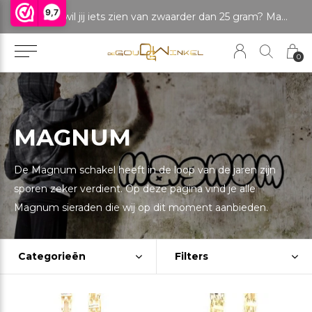
9,7
LET OP: wil jij iets zien van zwaarder dan 25 gram? Maak dan een afspraak om het product te bekijken. Producten boven de 25 gram NIET aanwezig in winkel.
0
MAGNUM
De Magnum schakel heeft in de loop van de jaren zijn
sporen zeker verdient. Op deze pagina vind je alle
Magnum sieraden die wij op dit moment aanbieden.
Categorieën
Filters