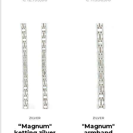
ZILVER
ZILVER
“Magnum"
"Magnum"
ketting zilver
armband