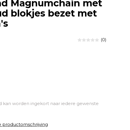
d Magnumchain met
d blokjes bezet met
's
(0)
kan worden ingekort naar iedere gewenste
e productomschrijving