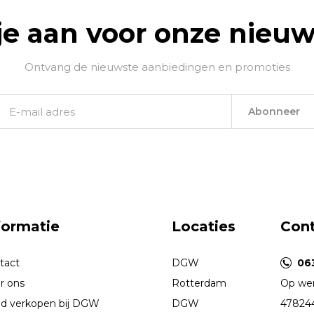
je aan voor onze nieuw
Ontvang de nieuwste aanbiedingen en promoties
Abonneer
formatie
Locaties
Con
tact
DGW
06
r ons
Rotterdam
Op wer
d verkopen bij DGW
DGW
47824