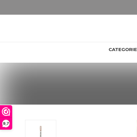
LET OP: wil jij iets zien van zwaarder dan 25 gram? Maak dan een afspraak om het product te bekijken. Producten boven de 25 gram NIET aanwezig in winkel.
CATEGORI
9,7