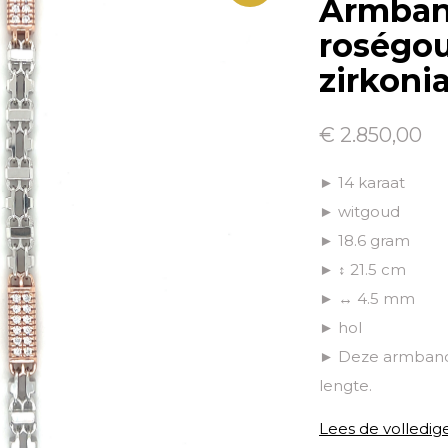
Armban
roségou
zirkonia
€ 2.850,00
► 14 karaat
► witgoud
► 18.6 gram
► ↕ 21.5 cm
► ↔ 4.5 mm
► hol
► Deze armband 
lengte.
Lees de volledig