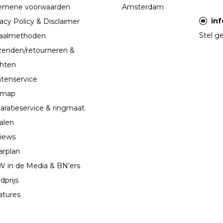
emene voorwaarden
Amsterdam
in
acy Policy & Disclaimer
Stel ge
aalmethoden
zenden/retourneren &
chten
ntenservice
emap
aratieservice & ringmaat
alen
iews
arplan
 in de Media & BN'ers
dprijs
atures