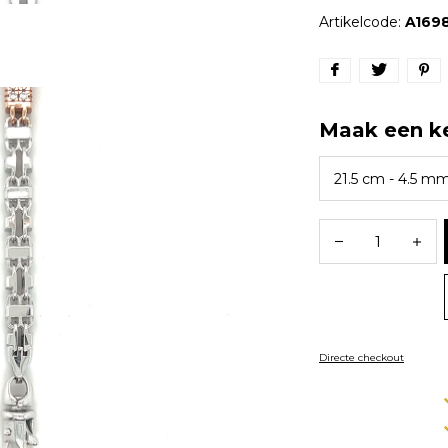
Artikelcode:
A169
Maak een k
Directe checkout