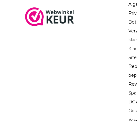
Alg
Priv
Bet
Ver
kla
Kla
Sit
Rep
bep
Rev
Spa
DGW
Gou
Vac