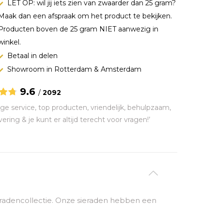
LET OP: wil jij iets zien van zwaarder dan 25 gram?
Maak dan een afspraak om het product te bekijken.
Producten boven de 25 gram NIET aanwezig in
winkel.
Betaal in delen
Showroom in Rotterdam & Amsterdam
9.6
/
2092
ge service, top producten, vriendelijk, behulpzaam,
vering & je kunt er altijd terecht voor vragen!’
sieradencollectie. Onze sieraden hebben een