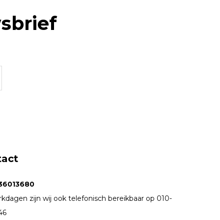
sbrief
tact
36013680
kdagen zijn wij ook telefonisch bereikbaar op 010-
46