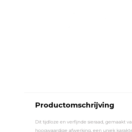
Productomschrijving
Dit tijdloze en verfijnde sieraad, gemaakt 
hoogwaardige afwerking, een uniek karakter