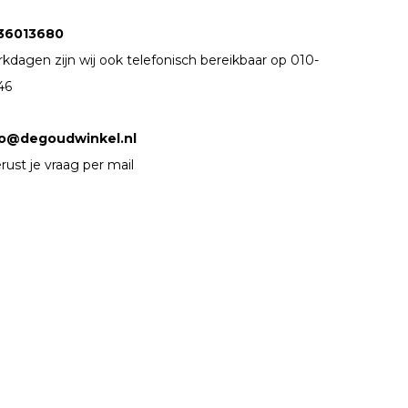
36013680
kdagen zijn wij ook telefonisch bereikbaar op 010-
46
fo@degoudwinkel.nl
rust je vraag per mail