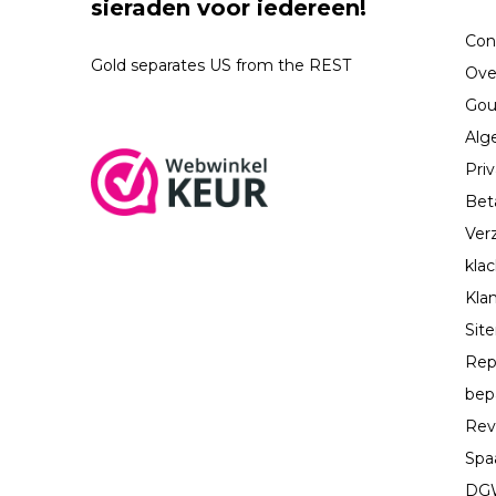
sieraden voor iedereen!
Con
Gold separates US from the REST
Ove
Gou
Alg
Priv
Bet
Ver
kla
Kla
Sit
Rep
bep
Rev
Spa
DGW