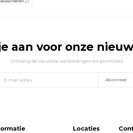
(nieuw) Heren
(2)
je aan voor onze nieuw
Ontvang de nieuwste aanbiedingen en promoties
Abonneer
formatie
Locaties
Con