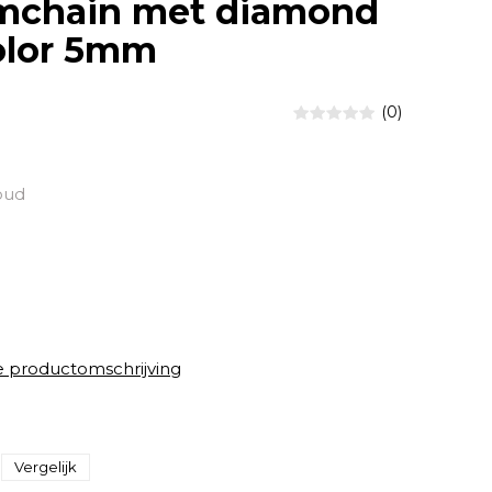
chain met diamond
olor 5mm
(0)
oud
e productomschrijving
Vergelijk