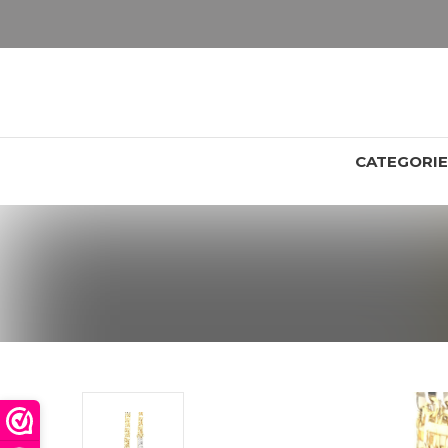
LET OP: wil jij iets zien van zwaarder dan 25 gram? Maak dan een afspraak om het product te bekijken. Producten boven de 25 gram NIET aanwezig in winkel.
CATEGORI