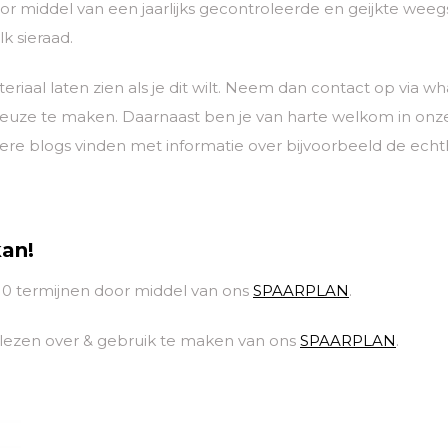
 middel van een jaarlijks gecontroleerde en geijkte weegs
k sieraad.
eriaal laten zien als je dit wilt. Neem dan contact op vi
keuze te maken. Daarnaast ben je van harte welkom in on
ere blogs vinden met informatie over bijvoorbeeld de ech
kan!
 10 termijnen door middel van ons
SPAARPLAN
.
 lezen over & gebruik te maken van ons
SPAARPLAN
.