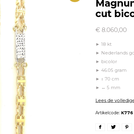
Magnum
cut bic
€ 8.060,00
► 18 kt
► Nederlands g
► bicolor
► 46.05 gram
► ↕ 70 cm
► ↔ 5 mm
Lees de volledig
Artikelcode:
K776