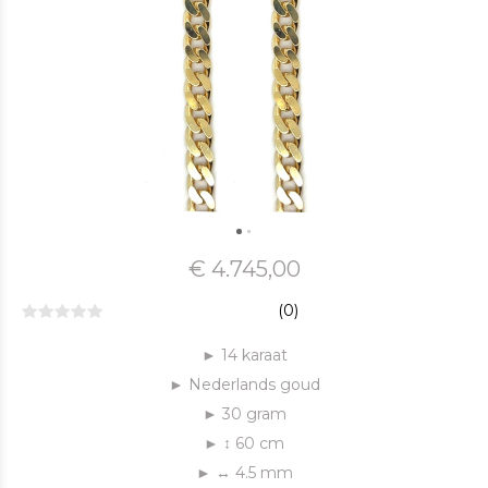
€ 4.745,00
(0)
► 14 karaat
► Nederlands goud
► 30 gram
► ↕ 60 cm
► ↔ 4.5 mm