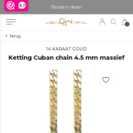
9,7
praak om het product te bekijken. Producten boven de 25 gram NIET aanwezig in winkel.
Betaal in delen
0
Terug
14 KARAAT GOUD
Ketting Cuban chain 4.5 mm massief