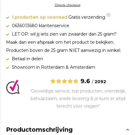
Directe checkout
1 producten op voorraad
Gratis verzending
0636013680 klantenservice
LET OP: wil jij iets zien van zwaarder dan 25 gram?
Maak dan een afspraak om het product te bekijken.
Producten boven de 25 gram NIET aanwezig in winkel.
Betaal in delen
Showroom in Rotterdam & Amsterdam
9.6
/
2092
‘Geweldige service, top producten, vriendelijk,
behulpzaam, snelle levering & je kunt er altijd
terecht voor vragen!’
Productomschrijving