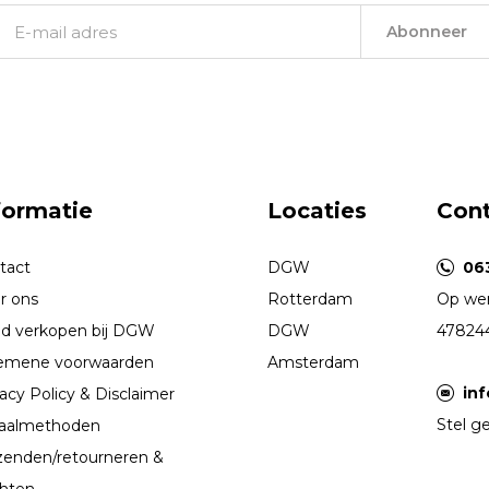
Abonneer
formatie
Locaties
Con
tact
DGW
06
r ons
Rotterdam
Op wer
d verkopen bij DGW
DGW
47824
emene voorwaarden
Amsterdam
in
acy Policy & Disclaimer
Stel ge
aalmethoden
zenden/retourneren &