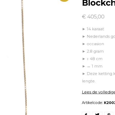
Blockch
€ 405,00
► 14 karaat
► Nederlands g
► occasion
► 2.8 gram
► ↕ 48 cm
► ↔ 1 mm
► Deze ketting 
lengte.
Lees de volledig
Artikelcode:
K200