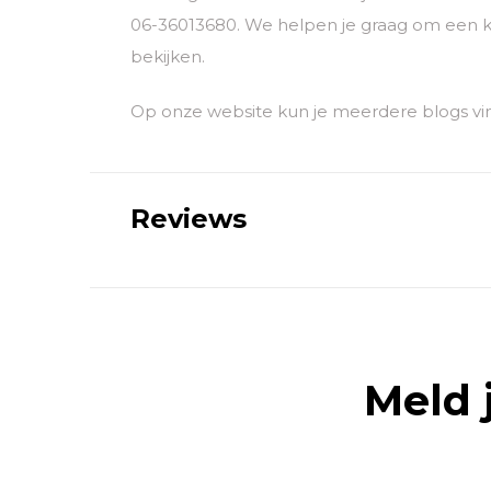
06-36013680. We helpen je graag om een k
bekijken.
Op onze website kun je meerdere blogs vin
Reviews
Meld 