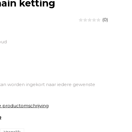
ain ketting
(0)
oud
kan worden ingekort naar iedere gewenste
e productomschrijving
2