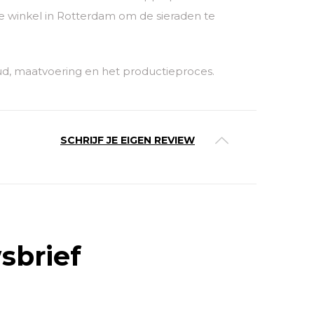
 winkel in Rotterdam om de sieraden te
ud, maatvoering en het productieproces.
SCHRIJF JE EIGEN REVIEW
sbrief