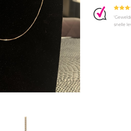
‘Geweldi
snelle le