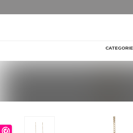
LET OP: wil jij iets zien van zwaarder dan 25 gram? Maak dan een afspraak om het product te bekijken. Producten boven de 25 gram NIET aanwezig in winkel.
CATEGORI