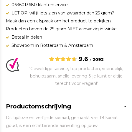
0636013680 klantenservice
LET OP: wil jij iets zien van zwaarder dan 25 gram?
Maak dan een afspraak om het product te bekijken.
Producten boven de 25 gram NIET aanwezig in winkel.
Betaal in delen
Showroom in Rotterdam & Amsterdam
9.6
/
2092
‘Geweldige service, top producten, vriendelijk,
behulpzaam, snelle levering & je kunt er altijd
terecht voor vragen!’
Productomschrijving
Dit tijdloze en verfijnde sieraad, gemaakt van 18 karaat
goud, is een schitterende aanvulling op jouw