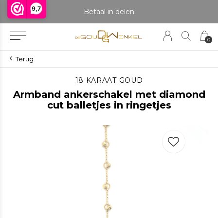
9,7
praak om het product te bekijken. Producten boven de 25 gram NIET aanwezig in winkel.
Betaal in delen
0
Terug
18 KARAAT GOUD
Armband ankerschakel met diamond
cut balletjes in ringetjes