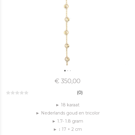
€ 350,00
(0)
► 18 karaat
► Nederlands goud en tricolor
► 1.7- 1.8 gram
► ↕ 17 + 2 cm