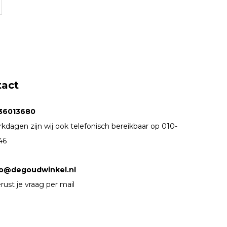
tact
36013680
kdagen zijn wij ook telefonisch bereikbaar op 010-
46
fo@degoudwinkel.nl
rust je vraag per mail