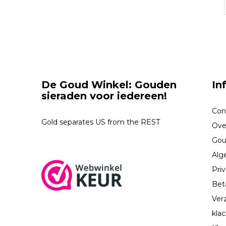
De Goud Winkel: Gouden
In
sieraden voor iedereen!
Con
Gold separates US from the REST
Ove
Gou
Alg
Priv
Bet
Ver
kla