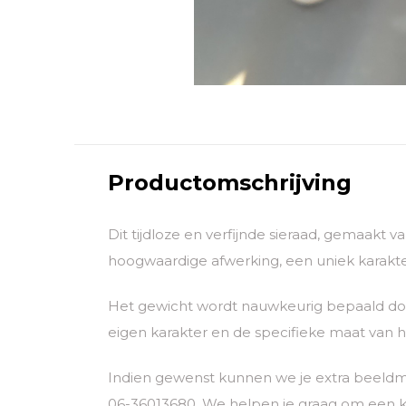
Productomschrijving
Dit tijdloze en verfijnde sieraad, gemaakt 
hoogwaardige afwerking, een uniek karakter
Het gewicht wordt nauwkeurig bepaald door
eigen karakter en de specifieke maat van he
Indien gewenst kunnen we je extra beeldm
06-36013680. We helpen je graag om een k