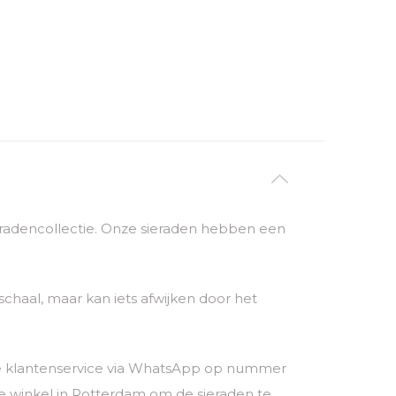
sieradencollectie. Onze sieraden hebben een
chaal, maar kan iets afwijken door het
nze klantenservice via WhatsApp op nummer
 winkel in Rotterdam om de sieraden te