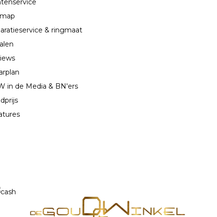
ntenservice
emap
aratieservice & ringmaat
alen
iews
arplan
 in de Media & BN'ers
dprijs
atures