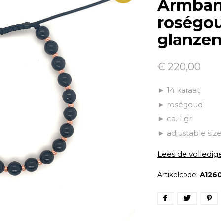
Armban
roségou
glanzen
€ 220,00
► 14 karaat
► roségoud
► ca. 1 gr
► adjustable siz
Lees de volledig
Artikelcode:
A126