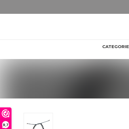
LET OP: wil jij iets zien van zwaarder dan 25 gram? Maak dan een afspraak om het product te bekijken. Producten boven de 25 gram NIET aanwezig in winkel.
CATEGORI
9,7