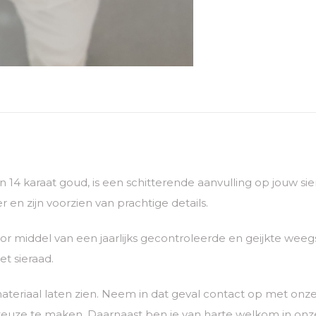
van 14 karaat goud, is een schitterende aanvulling op jouw 
 en zijn voorzien van prachtige details.
 middel van een jaarlijks gecontroleerde en geijkte weegs
t sieraad.
ateriaal laten zien. Neem in dat geval contact op met o
euze te maken. Daarnaast ben je van harte welkom in onze