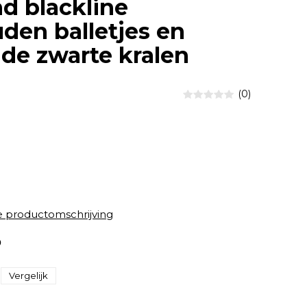
d blackline
den balletjes en
de zwarte kralen
(0)
e
e productomschrijving
0
Vergelijk