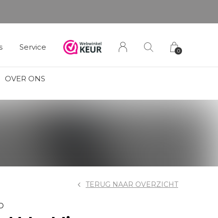
s
Service
0
OVER ONS
TERUG NAAR OVERZICHT
D