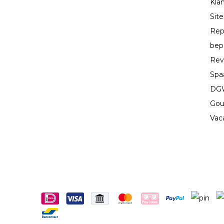
Kla
Sit
Rep
bep
Rev
Spa
DGW
Gou
Vac