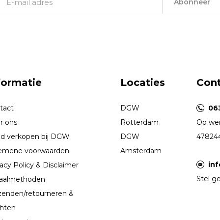
Abonneer
formatie
Locaties
Con
tact
DGW
06
r ons
Rotterdam
Op wer
d verkopen bij DGW
DGW
47824
emene voorwaarden
Amsterdam
in
acy Policy & Disclaimer
Stel ge
aalmethoden
zenden/retourneren &
chten