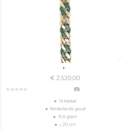
€ 2.520,00
(0)
► 14 karaat
► Nederlands goud
► 16.6 gram
► ↨ 20 cm