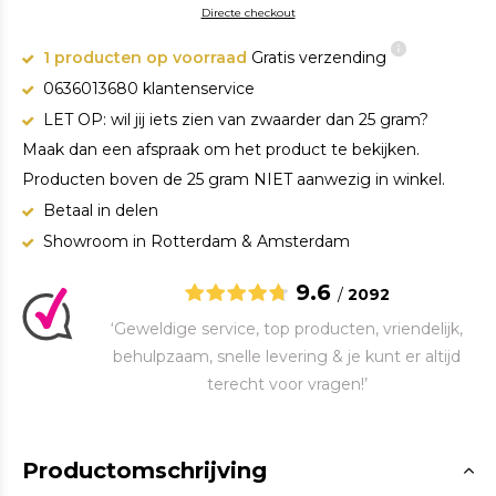
Directe checkout
1 producten op voorraad
Gratis verzending
0636013680 klantenservice
LET OP: wil jij iets zien van zwaarder dan 25 gram?
Maak dan een afspraak om het product te bekijken.
Producten boven de 25 gram NIET aanwezig in winkel.
Betaal in delen
Showroom in Rotterdam & Amsterdam
9.6
/
2092
‘Geweldige service, top producten, vriendelijk,
behulpzaam, snelle levering & je kunt er altijd
terecht voor vragen!’
Productomschrijving