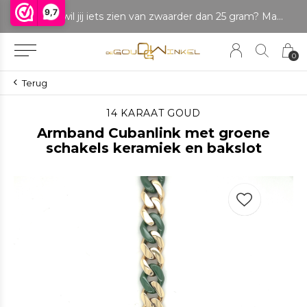
9,7
LET OP: wil jij iets zien van zwaarder dan 25 gram? Maak dan een afspraak om het product te bekijken. Producten boven de 25 gram NIET aanwezig in winkel.
0
Terug
14 KARAAT GOUD
Armband Cubanlink met groene
schakels keramiek en bakslot