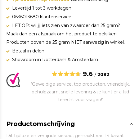
Levertijd 1 tot 3 werkdagen
0636013680 klantenservice
LET OP: wil jij iets zien van zwaarder dan 25 gram?
Maak dan een afspraak om het product te bekijken.
Producten boven de 25 gram NIET aanwezig in winkel.
Betaal in delen
Showroom in Rotterdam & Amsterdam
9.6
/
2092
‘Geweldige service, top producten, vriendelijk,
behulpzaam, snelle levering & je kunt er altijd
terecht voor vragen!’
Productomschrijving
Dit tijdloze en verfijnde sieraad, gemaakt van 14 karaat