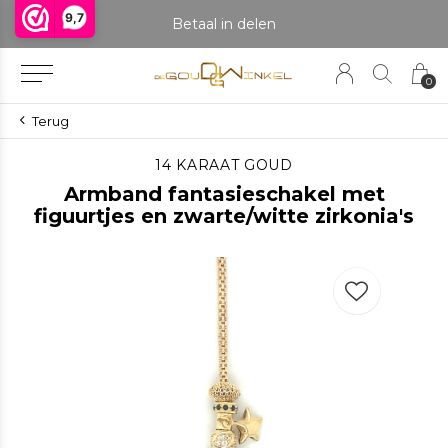
9,7
praak om het product te bekijken. Producten boven de 25 gram NIET aanwezig in winkel.
Betaal in delen
0
Terug
14 KARAAT GOUD
Armband fantasieschakel met
figuurtjes en zwarte/witte zirkonia's