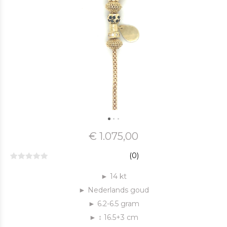
€ 1.075,00
(0)
► 14 kt
► Nederlands goud
► 6.2-6.5 gram
► ↕ 16.5+3 cm