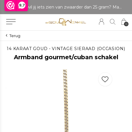
9,7
LET OP: wil jij iets zien van zwaarder dan 25 gram? Maak dan een afspraak om het product te bekijken. Producten boven de 25 gram NIET aanwezig in winkel.
0
Terug
14 KARAAT GOUD - VINTAGE SIERAAD (OCCASION)
Armband gourmet/cuban schakel