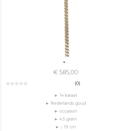
€ 585,00
(0)
► 14 karaat
► Nederlands goud
► occasion
► 4.5 gram
► ↕ 19 cm