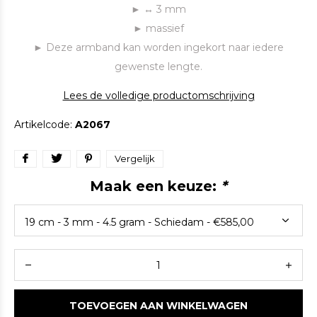
► ↔ 3 mm
► massief
► Deze armband kan worden ingekort naar iedere
gewenste lengte.
Lees de volledige productomschrijving
Artikelcode:
A2067
Vergelijk
Maak een keuze:
*
TOEVOEGEN AAN WINKELWAGEN