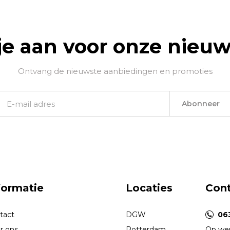
je aan voor onze nieuw
Ontvang de nieuwste aanbiedingen en promoties
Abonneer
formatie
Locaties
Con
tact
DGW
06
r ons
Rotterdam
Op wer