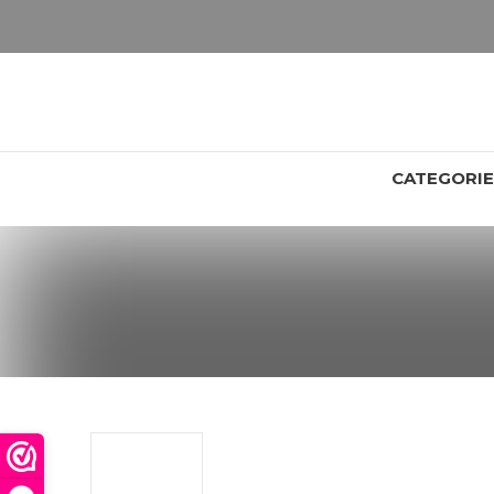
LET OP: wil jij iets zien van zwaarder dan 25 gram? Maak dan een afspraak om het product te bekijken. Producten boven de 25 gram NIET aanwezig in winkel.
CATEGORI