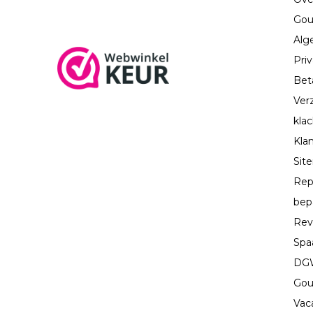
Gou
Alg
Priv
Bet
Ver
kla
Kla
Sit
Rep
bep
Rev
Spa
DGW
Gou
Vac