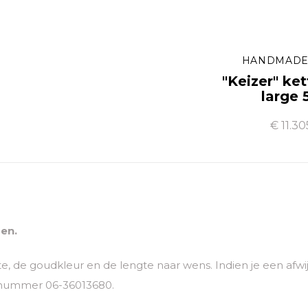
HANDMADE
"Keizer" ket
large 
€ 11.30
en.
te, de goudkleur en de lengte naar wens. Indien je een afw
 nummer 06-36013680.