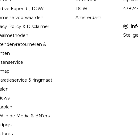
d verkopen bij DGW
DGW
47824
emene voorwaarden
Amsterdam
in
acy Policy & Disclaimer
Stel ge
aalmethoden
zenden/retourneren &
chten
ntenservice
emap
aratieservice & ringmaat
alen
iews
arplan
 in de Media & BN'ers
dprijs
atures