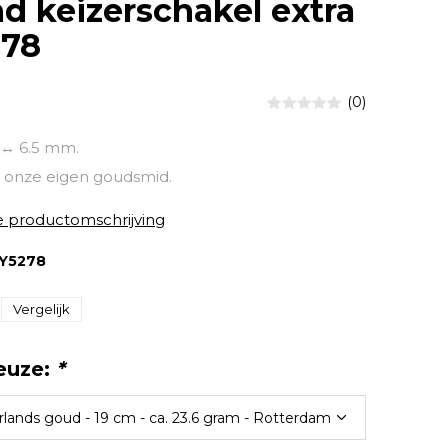
 keizerschakel extra
278
(0)
 ↔ 6.5 mm.
onze eigen goudsmid.
e productomschrijving
Y5278
Vergelijk
euze:
*