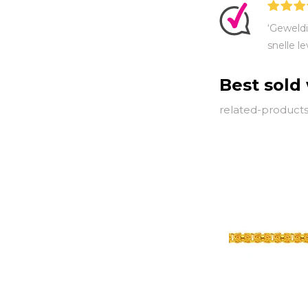
‘Geweldi
snelle le
Best sold
related-products