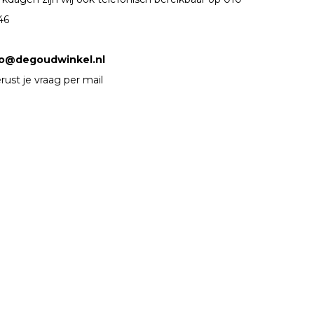
46
fo@degoudwinkel.nl
rust je vraag per mail