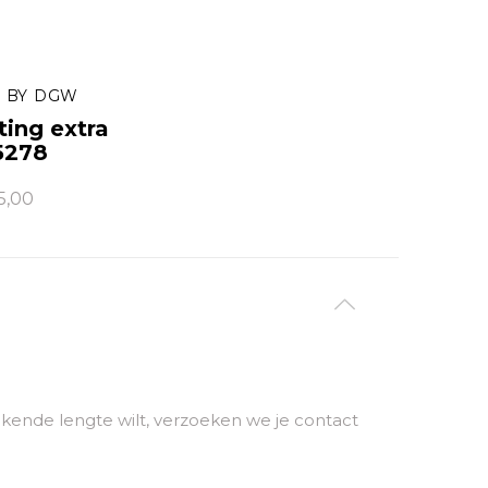
 BY DGW
ting extra
5278
5,00
ijkende lengte wilt, verzoeken we je contact