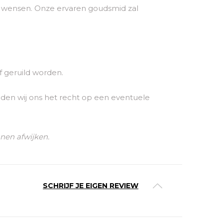
uw wensen. Onze ervaren goudsmid zal
f geruild worden.
den wij ons het recht op een eventuele
nnen afwijken.
SCHRIJF JE EIGEN REVIEW