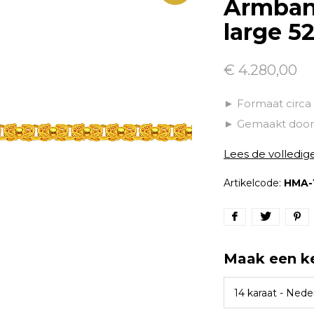
Armband
large 5
€ 4.280,00
► Formaat circa
► Gemaakt door 
Lees de volledig
Artikelcode:
HMA-
Maak een k