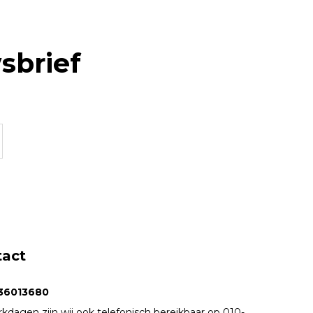
sbrief
tact
36013680
kdagen zijn wij ook telefonisch bereikbaar op 010-