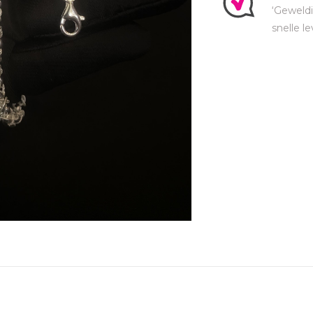
‘Geweldi
snelle le