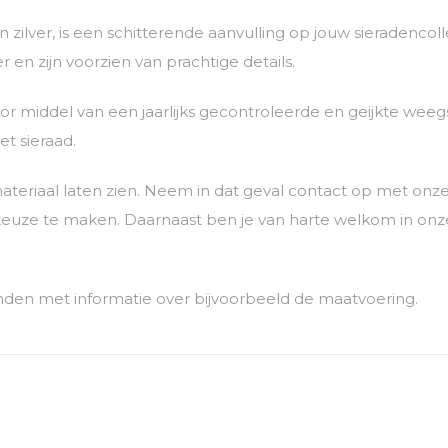
van zilver, is een schitterende aanvulling op jouw sieradenc
 en zijn voorzien van prachtige details.
 middel van een jaarlijks gecontroleerde en geijkte weegs
t sieraad.
ateriaal laten zien. Neem in dat geval contact op met o
euze te maken. Daarnaast ben je van harte welkom in onze
nden met informatie over bijvoorbeeld de maatvoering.