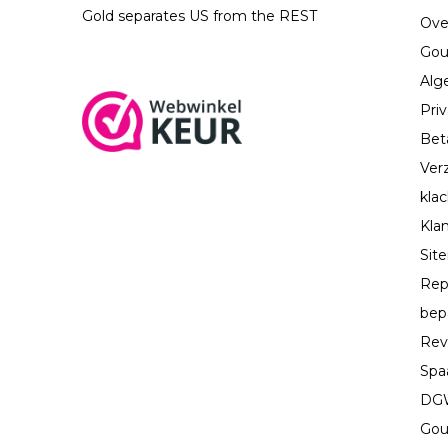
Gold separates US from the REST
Ove
Gou
Alg
Priv
Bet
Ver
kla
Kla
Sit
Rep
bep
Rev
Spa
DGW
Gou