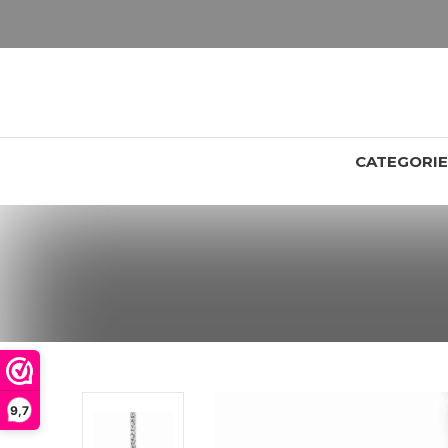
LET OP: wil jij iets zien van zwaarder dan 25 gram? Maak dan een afspraak om het product te bekijken. Producten boven de 25 gram NIET aanwezig in winkel.
CATEGORI
9,7