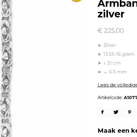
Armban
zilver
€ 225,00
► Zilver
► 13.55-16 gram
► ↕ 21 cm
► ↔ 5.3 mm
Lees de volledig
Artikelcode:
A107
Maak een k