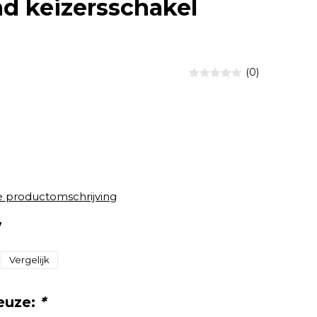
d keizersschakel
(0)
e productomschrijving
7
Vergelijk
euze:
*