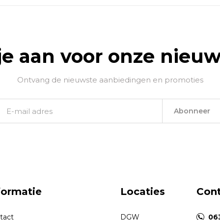
je aan voor onze nieuw
Ontvang de nieuwste aanbiedingen en promoties
Abonneer
formatie
Locaties
Con
tact
DGW
06