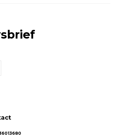
sbrief
tact
36013680