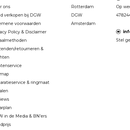
r ons
Rotterdam
Op wer
d verkopen bij DGW
DGW
47824
emene voorwaarden
Amsterdam
in
acy Policy & Disclaimer
Stel ge
aalmethoden
zenden/retourneren &
chten
ntenservice
emap
aratieservice & ringmaat
alen
iews
arplan
 in de Media & BN'ers
dprijs