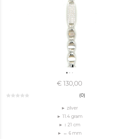
€ 130,00
(0)
► zilver
► 11.4 gram
► ↕ 21 cm
► ↔ 6 mm