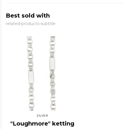
Best sold with
related-products-subtitle
ZILVER
"Loughmore" ketting