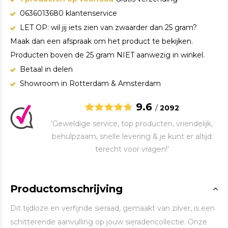
0636013680 klantenservice
LET OP: wil jij iets zien van zwaarder dan 25 gram?
Maak dan een afspraak om het product te bekijken.
Producten boven de 25 gram NIET aanwezig in winkel.
Betaal in delen
Showroom in Rotterdam & Amsterdam
9.6
/
2092
‘Geweldige service, top producten, vriendelijk,
behulpzaam, snelle levering & je kunt er altijd
terecht voor vragen!’
Productomschrijving
Dit tijdloze en verfijnde sieraad, gemaakt van zilver, is een
schitterende aanvulling op jouw sieradencollectie. Onze