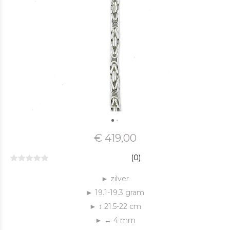
€ 419,00
(0)
► zilver
► 19.1-19.3 gram
► ↕ 21.5-22 cm
► ↔ 4 mm