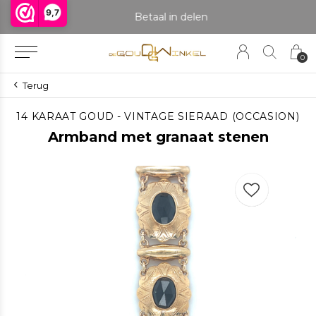
9,7
praak om het product te bekijken. Producten boven de 25 gram NIET aanwezig in winkel.
Betaal in delen
0
Terug
14 KARAAT GOUD - VINTAGE SIERAAD (OCCASION)
Armband met granaat stenen