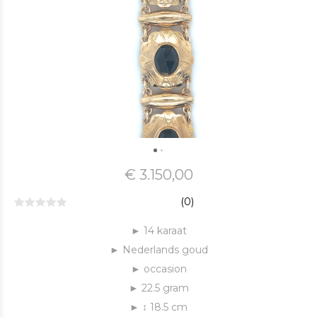
€ 3.150,00
(0)
► 14 karaat
► Nederlands goud
► occasion
► 22.5 gram
► ↕ 18.5 cm