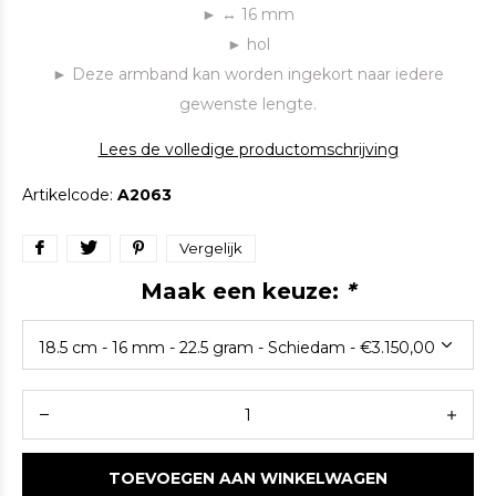
► ↔ 16 mm
► hol
► Deze armband kan worden ingekort naar iedere
gewenste lengte.
Lees de volledige productomschrijving
Artikelcode:
A2063
Vergelijk
Maak een keuze:
*
TOEVOEGEN AAN WINKELWAGEN