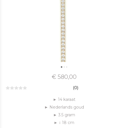
€ 580,00
(0)
► 14 karaat
► Nederlands goud
► 3.5 gram
► ↕ 18 cm