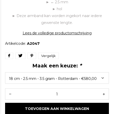
► ↔ 2.5 mm
► hol
► Deze armband kan worden ingekort naar iedere
gewenste lengte.
Lees de volledige productomschrijving
Artikelcode:
A2047
Vergelijk
Maak een keuze:
*
TOEVOEGEN AAN WINKELWAGEN