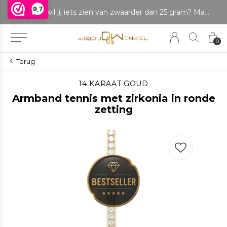
9,7
LET OP: wil jij iets zien van zwaarder dan 25 gram? Maak dan een afspraak om het product te bekijken. Producten boven de 25 gram NIET aanwezig in winkel.
0
Terug
14 KARAAT GOUD
Armband tennis met zirkonia in ronde
zetting