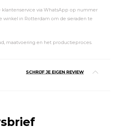
nze klantenservice via WhatsApp op nummer
 winkel in Rotterdam om de sieraden te
ud, maatvoering en het productieproces.
SCHRIJF JE EIGEN REVIEW
sbrief