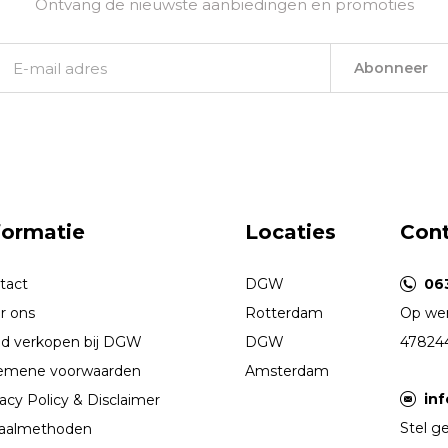
Ontvang de nieuwste aanbiedingen en promoties
Abonneer
formatie
Locaties
Con
tact
DGW
06
r ons
Rotterdam
Op wer
d verkopen bij DGW
DGW
47824
emene voorwaarden
Amsterdam
in
acy Policy & Disclaimer
Stel ge
aalmethoden