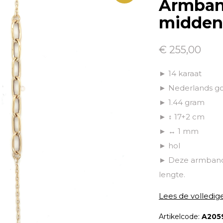
Armban
middens
€ 255,00
► 14 karaat
► Nederlands g
► 1.44 gram
► ↕ 17+2 cm
► ↔ 1 mm
► hol
► Deze armband 
lengte.
Lees de volledig
Artikelcode:
A205