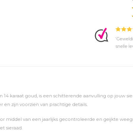
‘Geweldi
snelle le
van 14 karaat goud, is een schitterende aanvulling op jouw 
 en zijn voorzien van prachtige details.
 middel van een jaarlijks gecontroleerde en geijkte weegs
t sieraad.