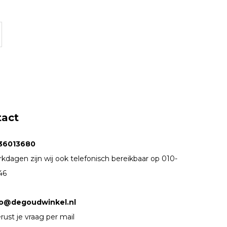
tact
36013680
kdagen zijn wij ook telefonisch bereikbaar op 010-
46
fo@degoudwinkel.nl
rust je vraag per mail