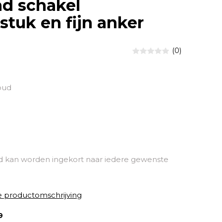
d schakel
tuk en fijn anker
(0)
oud
kan worden ingekort naar iedere gewenste
e productomschrijving
9