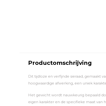
Productomschrijving
Dit tijdloze en verfijnde sieraad, gemaakt 
hoogwaardige afwerking, een uniek karakter
Het gewicht wordt nauwkeurig bepaald door
eigen karakter en de specifieke maat van he