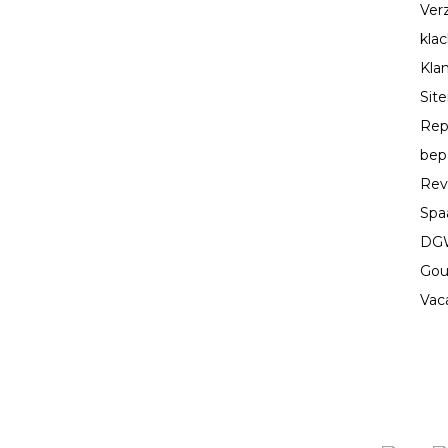
Ver
kla
Kla
Sit
Rep
bep
Rev
Spa
DGW
Gou
Vac