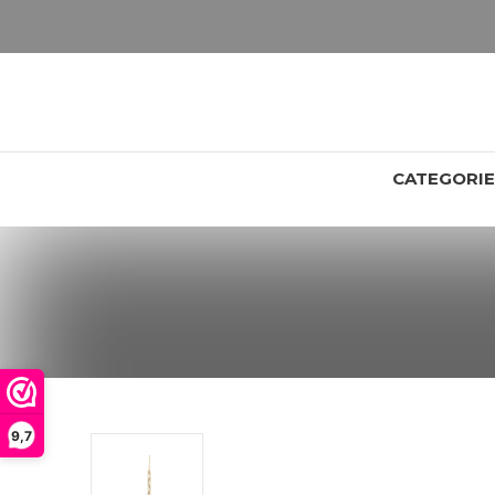
LET OP: wil jij iets zien van zwaarder dan 25 gram? Maak dan een afspraak om het product te bekijken. Producten boven de 25 gram NIET aanwezig in winkel.
CATEGORI
9,7