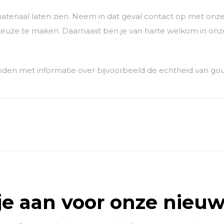
ateriaal laten zien. Neem in dat geval contact op met o
euze te maken. Daarnaast ben je van harte welkom in onze
den met informatie over bijvoorbeeld de echtheid van go
je aan voor onze nieuw