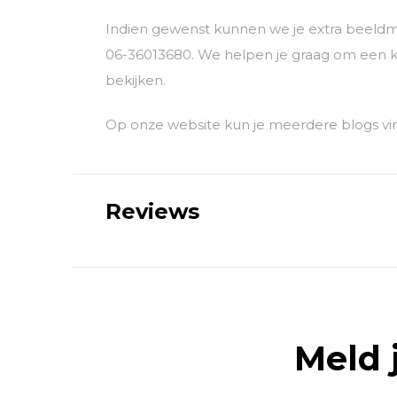
Indien gewenst kunnen we je extra beeldm
06-36013680. We helpen je graag om een k
bekijken.
Op onze website kun je meerdere blogs vin
Reviews
Meld 