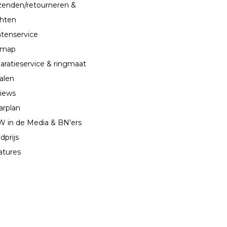
zenden/retourneren &
chten
ntenservice
emap
aratieservice & ringmaat
alen
iews
arplan
 in de Media & BN'ers
dprijs
atures