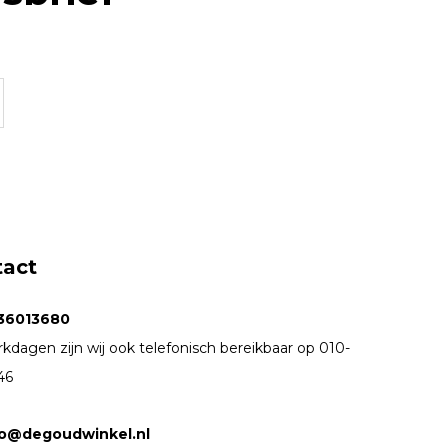
tact
36013680
kdagen zijn wij ook telefonisch bereikbaar op 010-
46
fo@degoudwinkel.nl