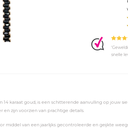
‘Geweldi
snelle le
van 14 karaat goud, is een schitterende aanvulling op jouw 
 en zijn voorzien van prachtige details.
 middel van een jaarlijks gecontroleerde en geijkte weegs