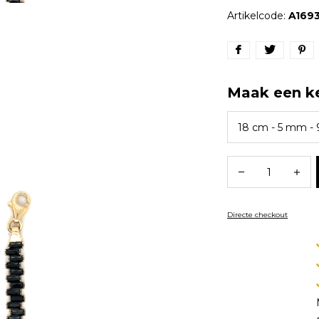
Artikelcode:
A169
Maak een k
Directe checkout