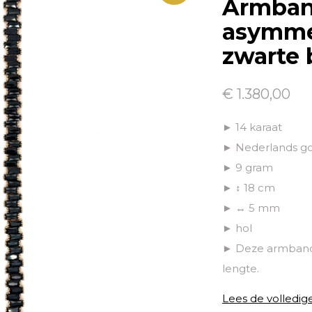
Armban
asymmet
zwarte 
€ 1.380,00
► 14 karaat
► Nederlands g
► 9 gram
► ↕ 18 cm
► ↔ 5 mm
► hol
► Deze armband 
lengte.
Lees de volledig