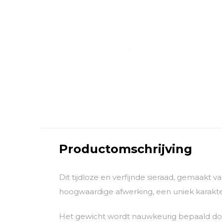
Productomschrijving
Dit tijdloze en verfijnde sieraad, gemaakt 
hoogwaardige afwerking, een uniek karakter
Het gewicht wordt nauwkeurig bepaald door