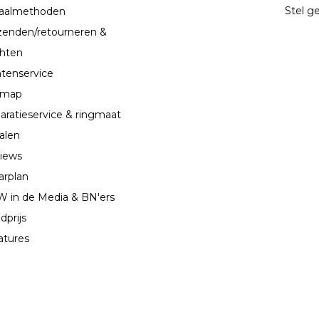
Stel ge
aalmethoden
zenden/retourneren &
chten
ntenservice
emap
aratieservice & ringmaat
alen
iews
arplan
 in de Media & BN'ers
dprijs
atures