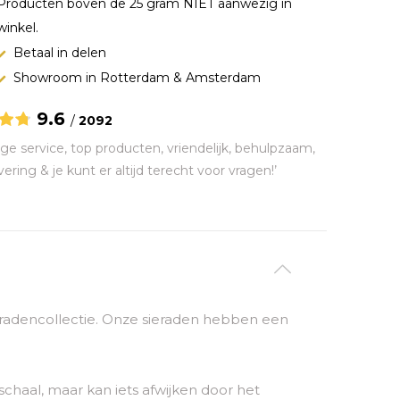
Producten boven de 25 gram NIET aanwezig in
winkel.
Betaal in delen
Showroom in Rotterdam & Amsterdam
9.6
/
2092
ge service, top producten, vriendelijk, behulpzaam,
vering & je kunt er altijd terecht voor vragen!’
sieradencollectie. Onze sieraden hebben een
chaal, maar kan iets afwijken door het