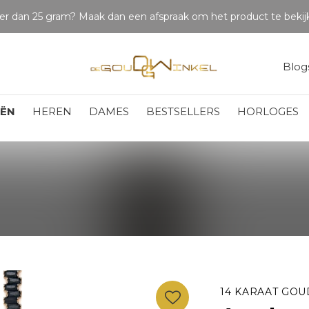
LET OP: wil jij iets zien van zwaarder dan 25 gram? Maak dan een afspraak om het product te bekijken. Producten boven de 25 gram NIET aanwezig in winkel.
Blog
EËN
HEREN
DAMES
BESTSELLERS
HORLOGES
14 KARAAT GOU