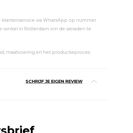
nze klantenservice via WhatsApp op nummer
 winkel in Rotterdam om de sieraden te
ud, maatvoering en het productieproces.
SCHRIJF JE EIGEN REVIEW
sbrief