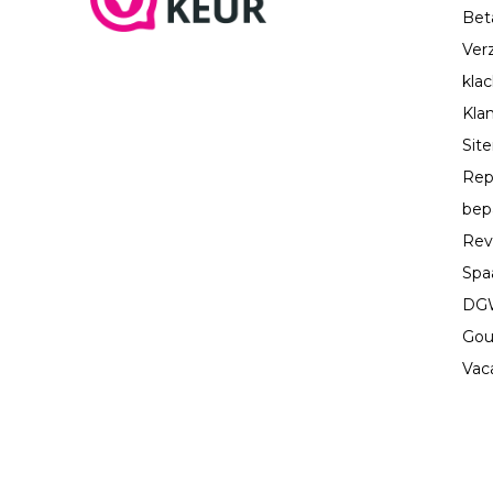
Bet
Ver
kla
Kla
Sit
Rep
bep
Rev
Spa
DGW
Gou
Vac