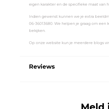
eigen karakter en de specifieke maat van he
Indien gewenst kunnen we je extra beeldm
06-36013680. We helpen je graag om een k
bekijken.
Op onze website kun je meerdere blogs vin
Reviews
Meld 