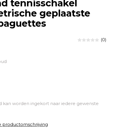
d tennisschakel
rische geplaatste
baguettes
(0)
oud
kan worden ingekort naar iedere gewenste
e productomschrijving