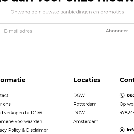
Ontvang de nieuwste aanbiedingen en promoties
Abonneer
formatie
Locaties
Con
tact
DGW
06
r ons
Rotterdam
Op wer
d verkopen bij DGW
DGW
47824
emene voorwaarden
Amsterdam
in
acy Policy & Disclaimer