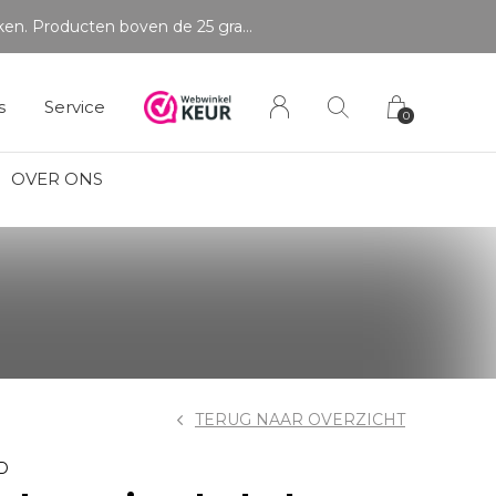
Betaal in delen
s
Service
0
OVER ONS
TERUG NAAR OVERZICHT
D