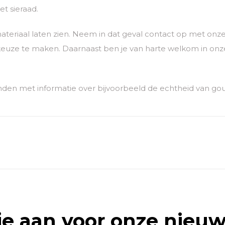
t sieraad.
ateriaal laten zien. Neem in dat geval contact op met o
euze te maken. Daarnaast ben je van harte welkom in onze
den met informatie over bijvoorbeeld de echtheid van go
je aan voor onze nieuw