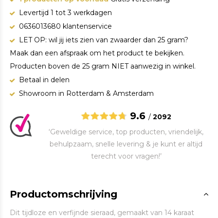
Levertijd 1 tot 3 werkdagen
0636013680 klantenservice
LET OP: wil jij iets zien van zwaarder dan 25 gram?
Maak dan een afspraak om het product te bekijken.
Producten boven de 25 gram NIET aanwezig in winkel.
Betaal in delen
Showroom in Rotterdam & Amsterdam
9.6
/
2092
‘Geweldige service, top producten, vriendelijk,
behulpzaam, snelle levering & je kunt er altijd
terecht voor vragen!’
Productomschrijving
Dit tijdloze en verfijnde sieraad, gemaakt van 14 karaat