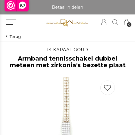
9,7
praak om het product te bekijken. Producten boven de 25 gram NIET aanwezig in winkel.
Betaal in delen
0
Terug
14 KARAAT GOUD
Armband tennisschakel dubbel
meteen met zirkonia's bezette plaat