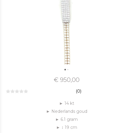
€ 950,00
(0)
► 14 kt
► Nederlands goud
► 6.1 gram
► ↕ 19 ​cm