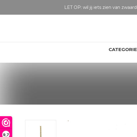
LET OP: wil jij iets zien van zwaarder dan 25 gram? Maak dan een afspraak om het product te bekijken. Producten boven de 25 gram NIET aanwezig in winkel.
CATEGORI
9,7