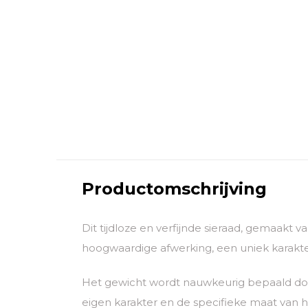
Productomschrijving
Dit tijdloze en verfijnde sieraad, gemaakt 
hoogwaardige afwerking, een uniek karakter
Het gewicht wordt nauwkeurig bepaald door
eigen karakter en de specifieke maat van he