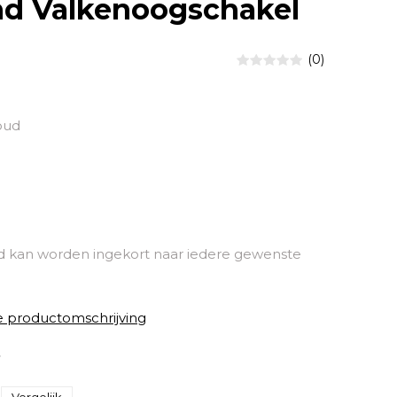
d Valkenoogschakel
(0)
oud
kan worden ingekort naar iedere gewenste
e productomschrijving
8