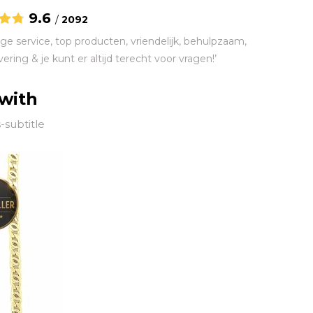
9.6
/
2092
ge service, top producten, vriendelijk, behulpzaam,
vering & je kunt er altijd terecht voor vragen!’
 with
-subtitle