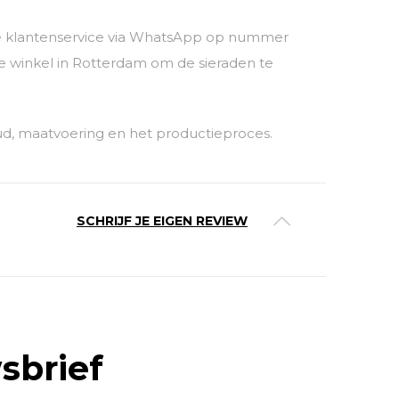
nze klantenservice via WhatsApp op nummer
 winkel in Rotterdam om de sieraden te
ud, maatvoering en het productieproces.
SCHRIJF JE EIGEN REVIEW
sbrief