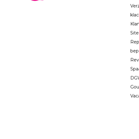
Ver
kla
Kla
Sit
Rep
bep
Rev
Spa
DGW
Gou
Vac