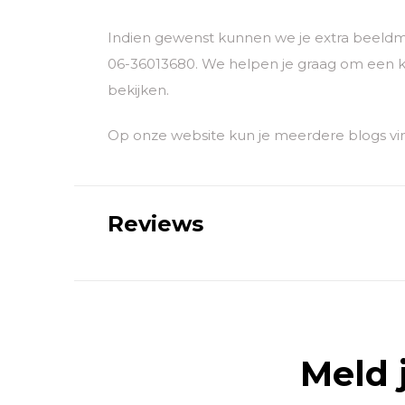
Indien gewenst kunnen we je extra beeldm
06-36013680. We helpen je graag om een k
bekijken.
Op onze website kun je meerdere blogs vin
Reviews
Meld 