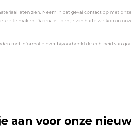
ateriaal laten zien. Neem in dat geval contact op met o
euze te maken. Daarnaast ben je van harte welkom in onze
den met informatie over bijvoorbeeld de echtheid van go
je aan voor onze nieuw