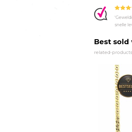
‘Geweldi
snelle le
Best sold
related-products