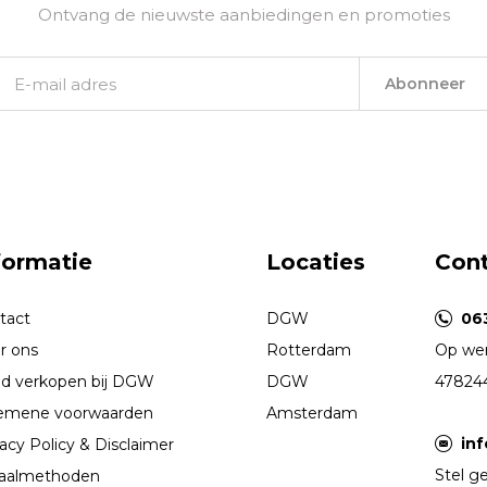
Ontvang de nieuwste aanbiedingen en promoties
Abonneer
formatie
Locaties
Con
tact
DGW
06
r ons
Rotterdam
Op wer
d verkopen bij DGW
DGW
47824
emene voorwaarden
Amsterdam
in
acy Policy & Disclaimer
Stel ge
aalmethoden