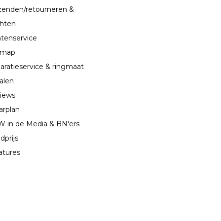
zenden/retourneren &
chten
ntenservice
emap
aratieservice & ringmaat
alen
iews
arplan
 in de Media & BN'ers
dprijs
atures