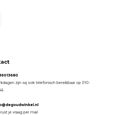
tact
36013680
kdagen zijn wij ook telefonisch bereikbaar op 010-
46
fo@degoudwinkel.nl
rust je vraag per mail