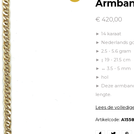
Armban
€ 420,00
► 14 karaat
► Nederlands g
► 2.5 - 5.6 gram
► ↨ 19 - 21.5 cm
► ↔ 3.5 - 5 mm
► hol
► Deze armband 
lengte.
Lees de volledig
Artikelcode:
A155