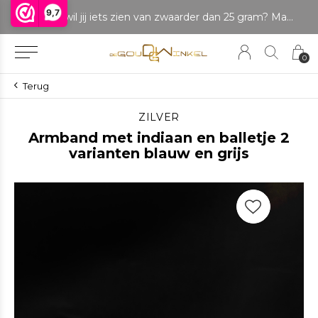
9,7
LET OP: wil jij iets zien van zwaarder dan 25 gram? Maak dan een afspraak om het product te bekijken. Producten boven de 25 gram NIET aanwezig in winkel.
0
Terug
ZILVER
Armband met indiaan en balletje 2
varianten blauw en grijs