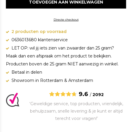
TOEVOEGEN AAN WINKELWAGEN
Directe checkout
2 producten op voorraad
0636013680 klantenservice
LET OP: wil jij iets zien van zwaarder dan 25 gram?
Maak dan een afspraak om het product te bekijken.
Producten boven de 25 gram NIET aanwezig in winkel.
Betaal in delen
Showroom in Rotterdam & Amsterdam
9.6
/
2092
‘Geweldige service, top producten, vriendelijk,
behulpzaam, snelle levering & je kunt er altijd
terecht voor vragen!’