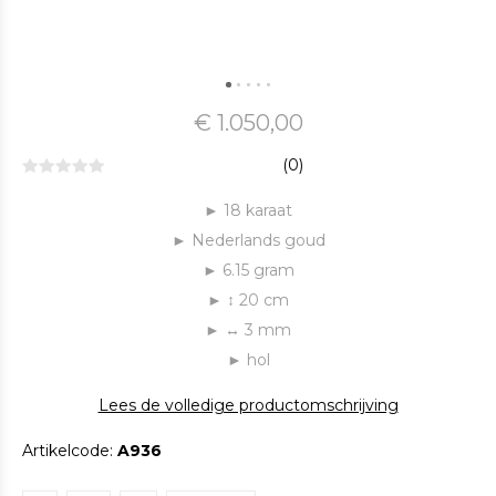
€ 1.050,00
(0)
► 18 karaat
► Nederlands goud
► 6.15 gram
► ↕ 20 cm
► ↔ 3 mm
► hol
Lees de volledige productomschrijving
Artikelcode:
A936