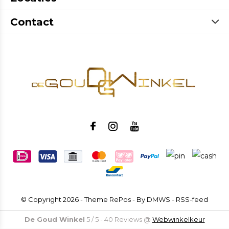
Contact
© Copyright
2026
- Theme RePos - By
DMWS
-
RSS-feed
De Goud Winkel
5
/
5
-
40
Reviews @
Webwinkelkeur