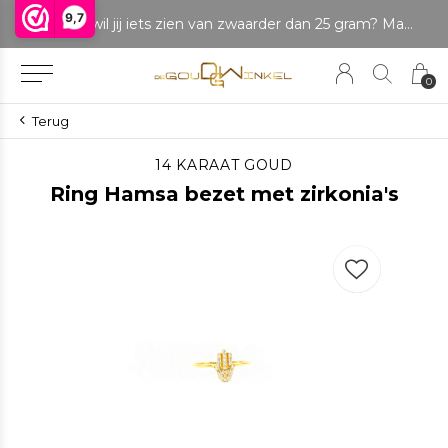
9,7
LET OP: wil jij iets zien van zwaarder dan 25 gram? Maak dan een afspraak om het product te bekijken. Producten boven de 25 gram NIET aanwezig in winkel.
0
Terug
14 KARAAT GOUD
Ring Hamsa bezet met zirkonia's