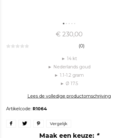
€ 230,00
(0)
► 14 kt
► Nederlands goud
► 1.1-1.2 gram
► Ø 17.5
Lees de volledige productomschrijving
Artikelcode:
R1064
Vergelijk
Maak een keuze:
*