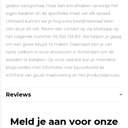
geijkte weegschaal, maar kan iets afwijken vanwege het
eigen karakter en de specifieke maat van elk sieraad.
Uiteraard kunnen we je nog extra beeldmateriaal laten
zien als je dit wilt. Neem dan contact op via whatsapp op
het volgende nummer 06 360 136 80. We helpen je graag
om een goeie keuze te maken. Daarnaast ben je van
harte welkom in onze showroom in Rotterdam om de
sieraden te bekijken. Op onze website kun je meerdere
blogs vinden met informatie over bijvoorbeeld de
echtheid van goud, maatvoering en het productieproces.
Reviews
Meld je aan voor onze