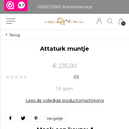
9,7
0636013680 klantenservice
0
Terug
Attaturk muntje
€ 235,00
(0)
1.8 gram
Lees de volledige productomschrijving
Vergelijk