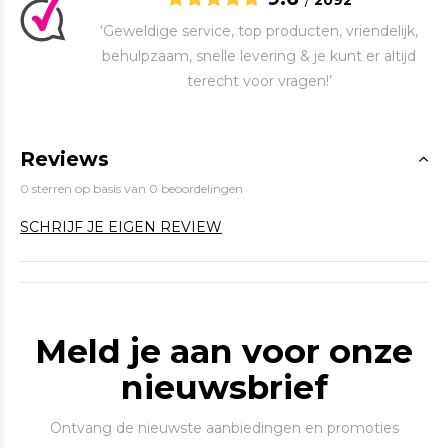
/
2092
‘Geweldige service, top producten, vriendelijk,
behulpzaam, snelle levering & je kunt er altijd
terecht voor vragen!’
Reviews
0 sterren op basis van 0 beoordelingen
SCHRIJF JE EIGEN REVIEW
Meld je aan voor onze
nieuwsbrief
Ontvang de nieuwste aanbiedingen en promoties