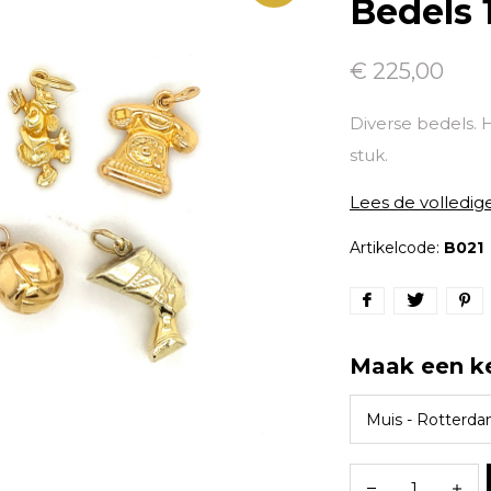
Bedels 1
€ 225,00
Diverse bedels. H
stuk.
Lees de volledig
Artikelcode:
B021
Maak een k