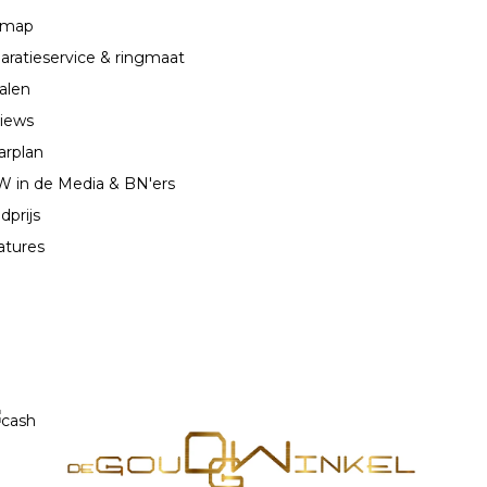
emap
aratieservice & ringmaat
alen
iews
arplan
 in de Media & BN'ers
dprijs
atures