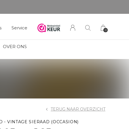
s
Service
0
OVER ONS
TERUG NAAR OVERZICHT
D - VINTAGE SIERAAD (OCCASION)