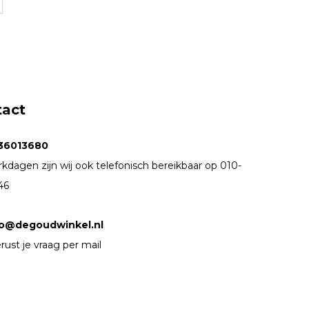
tact
36013680
kdagen zijn wij ook telefonisch bereikbaar op 010-
46
fo@degoudwinkel.nl
rust je vraag per mail