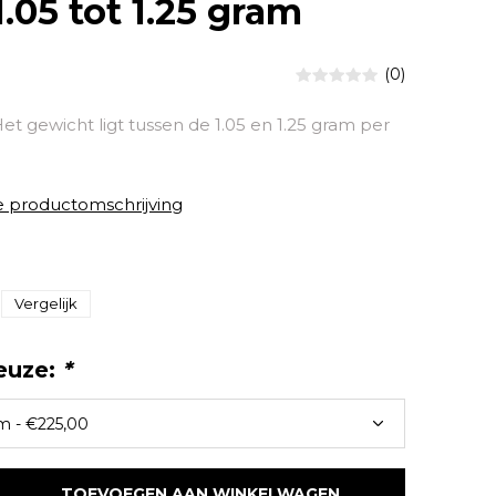
.05 tot 1.25 gram
(0)
et gewicht ligt tussen de 1.05 en 1.25 gram per
e productomschrijving
Vergelijk
euze:
*
TOEVOEGEN AAN WINKELWAGEN