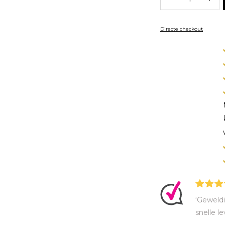
Directe checkout
‘Geweldi
snelle le