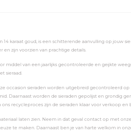
van 14 karaat goud, is een schitterende aanvulling op jouw 
 en zijn voorzien van prachtige details.
 middel van een jaarlijks gecontroleerde en geijkte weegs
t sieraad.
 Onze occasion sieraden worden uitgebreid gecontroleerd o
. Daarnaast worden de sieraden gepolijst en grondig gerein
n ons recycleproces zijn de sieraden klaar voor verkoop en 
ateriaal laten zien. Neem in dat geval contact op met o
euze te maken. Daarnaast ben je van harte welkom in onze