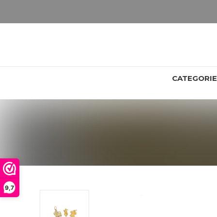
LET OP: wil jij iets zien van zwaarder dan 25 gram? Maak dan een afspraak om het product te bekijken. Producten boven de 25 gram NIET aanwezig in winkel.
CATEGORI
9,7