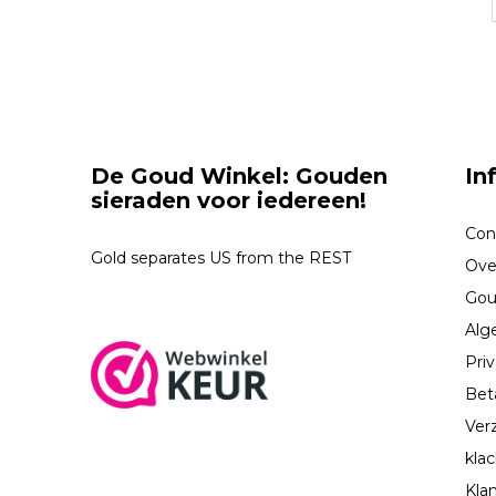
De Goud Winkel: Gouden
In
sieraden voor iedereen!
Con
Gold separates US from the REST
Ove
Gou
Alg
Priv
Bet
Ver
kla
Kla