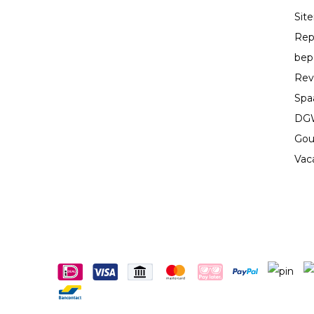
Sit
Rep
bep
Rev
Spa
DGW
Gou
Vac