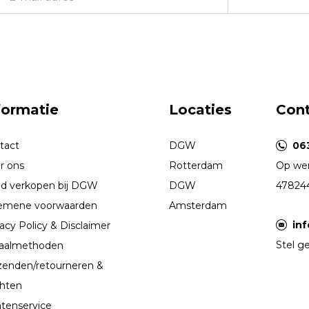
formatie
Locaties
Con
tact
DGW
06
r ons
Rotterdam
Op wer
d verkopen bij DGW
DGW
47824
emene voorwaarden
Amsterdam
in
acy Policy & Disclaimer
Stel ge
aalmethoden
zenden/retourneren &
chten
ntenservice