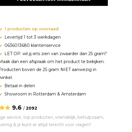
1 producten op voorraad
Levertijd 1 tot 3 werkdagen
0636013680 klantenservice
LET OP: wil jij iets zien van zwaarder dan 25 gram?
Maak dan een afspraak om het product te bekijken.
Producten boven de 25 gram NIET aanwezig in
winkel.
Betaal in delen
Showroom in Rotterdam & Amsterdam
9.6
/
2092
ge service, top producten, vriendelijk, behulpzaam,
vering & je kunt er altijd terecht voor vragen!’