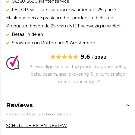
0636013680 klantenservice
LET OP: wil jij iets zien van zwaarder dan 25 gram?
Maak dan een afspraak om het product te bekijken.
Producten boven de 25 gram NIET aanwezig in winkel.
Betaal in delen
Showroom in Rotterdam & Amsterdam
9.6
/
2092
‘Geweldige service, top producten, vriendelijk,
behulpzaam, snelle levering & je kunt er altijd
terecht voor vragen!’
Reviews
5 sterren op basis van 1 beoordelingen
SCHRIJF JE EIGEN REVIEW