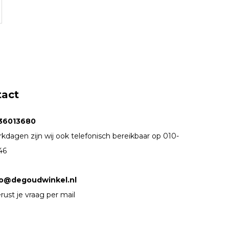
tact
36013680
kdagen zijn wij ook telefonisch bereikbaar op 010-
46
fo@degoudwinkel.nl
rust je vraag per mail