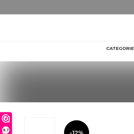
LET OP: wil jij iets zien van zwaarder dan 25 gram? Maak dan een afspraak om het product te bekijken. Producten boven de 25 gram NIET aanwezig in winkel.
CATEGORI
9,7
-12%