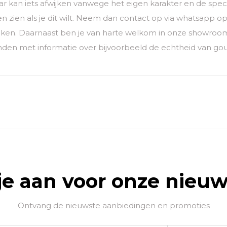
 kan iets afwijken vanwege het eigen karakter en de specif
en zien als je dit wilt. Neem dan contact op via whatsapp
ken. Daarnaast ben je van harte welkom in onze showroom
den met informatie over bijvoorbeeld de echtheid van go
je aan voor onze nieuw
Ontvang de nieuwste aanbiedingen en promoties