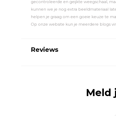
gecontroleerde en geijkte weegschaal, maar
kunnen we je nog extra beeldmateriaal lat
helpen je graag om een goeie keuze te ma
Op onze website kun je meerdere blogs vin
Reviews
Meld 