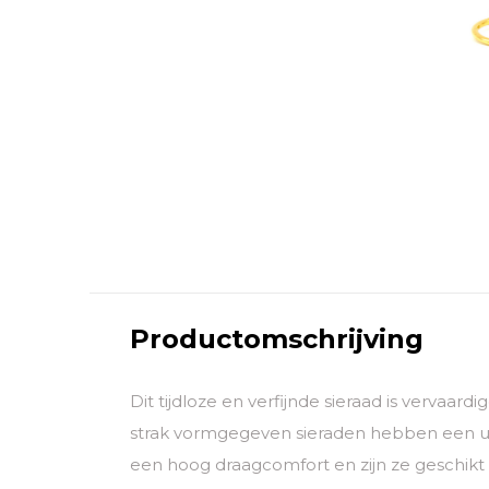
Productomschrijving
Dit tijdloze en verfijnde sieraad is vervaar
strak vormgegeven sieraden hebben een uni
een hoog draagcomfort en zijn ze geschikt