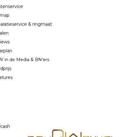
ntenservice
emap
aratieservice & ringmaat
alen
iews
arplan
 in de Media & BN'ers
dprijs
atures