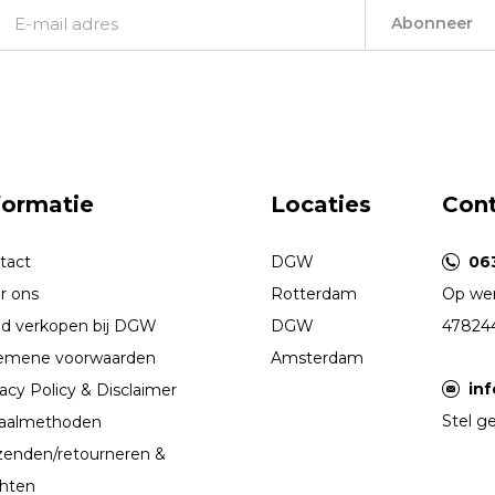
Abonneer
formatie
Locaties
Con
tact
DGW
06
r ons
Rotterdam
Op wer
d verkopen bij DGW
DGW
47824
emene voorwaarden
Amsterdam
in
acy Policy & Disclaimer
Stel ge
aalmethoden
zenden/retourneren &
chten