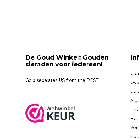
De Goud Winkel: Gouden
In
sieraden voor iedereen!
Con
Gold separates US from the REST
Ove
Gou
Alg
Priv
Bet
Ver
kla