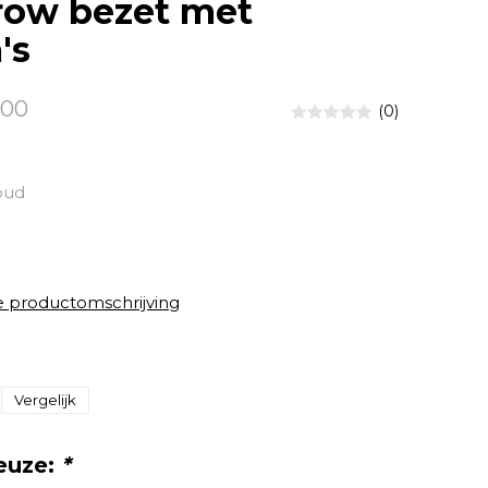
row bezet met
's
,00
(0)
oud
e productomschrijving
Vergelijk
euze:
*