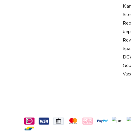
Kla
Sit
Rep
bep
Rev
Spa
DGW
Gou
Vac