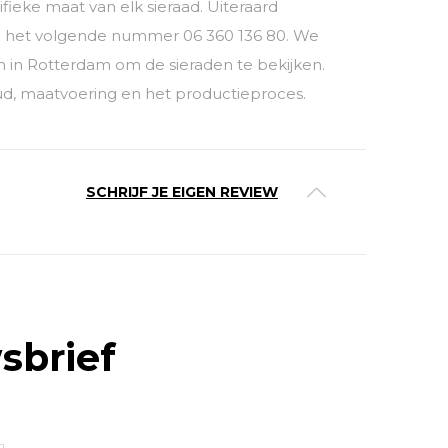
ieke maat van elk sieraad. Uiteraard
 op het volgende nummer 06 360 136 80. We
 in Rotterdam om de sieraden te bekijken.
ud, maatvoering en het productieproces.
SCHRIJF JE EIGEN REVIEW
sbrief