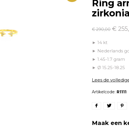
Ring ar
zirkonia
€ 255
€ 290,00
► 14 kt
► Nederlands g
► 1.45-1.7 gram
► Ø 15.25-18.25
Lees de volledig
Artikelcode:
R1111
Maak een k