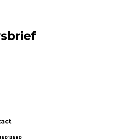
sbrief
tact
36013680