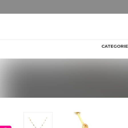
LET OP: wil jij iets zien van zwaarder dan 25 gram? Maak dan een afspraak om het product te bekijken. Producten boven de 25 gram NIET aanwezig in winkel.
CATEGORI