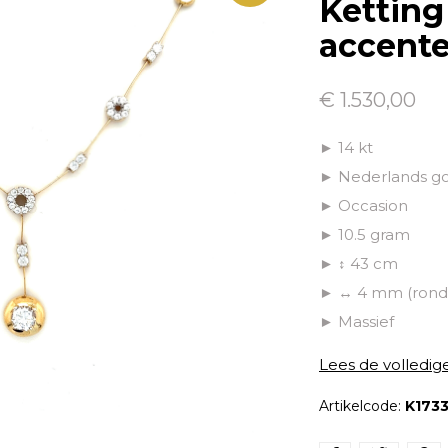
Ketting
accente
€ 1.530,00
► 14 kt
► Nederlands g
► Occasion
► 10.5 gram
► ↕ 43 cm
► ↔ 4 mm (rond
► Massief
Lees de volledig
Artikelcode:
K173