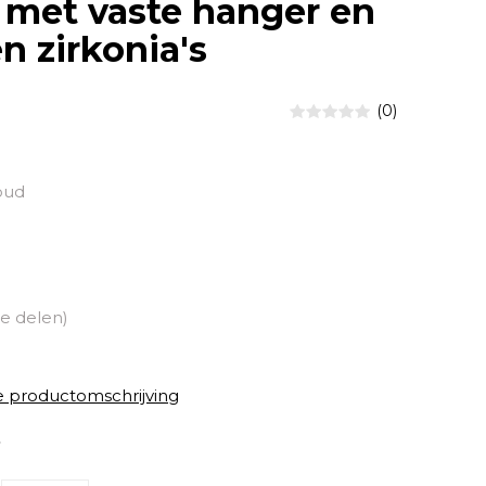
 met vaste hanger en
n zirkonia's
(0)
oud
e delen)
e productomschrijving
3