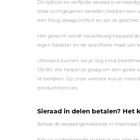
Dit tijdloze en verfijnde sieraad is vervaar
strak vormgegeven sieraden hebben een uni
een hoog draagcomfort en zijn ze geschikt
Het gewicht wordt nauwkeurig bepaald door
eigen karakter en de specifieke maat van el
Uiteraard kunnen we je nog extra beeldmat
136 80. We helpen je graag om een goeie 
te bekijken. Op onze website kun je meerd
productieproces.
Sieraad in delen betalen? Het 
Betaal dit sieraad gemakkelijk in maximaal
Klik op onderstaande spaarpot om alles te