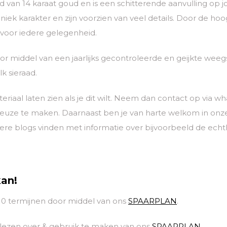
digd van 14 karaat goud en is een schitterende aanvulling op
ek karakter en zijn voorzien van veel details. Door de ho
 voor iedere gelegenheid.
 middel van een jaarlijks gecontroleerde en geijkte weegs
k sieraad.
eriaal laten zien als je dit wilt. Neem dan contact op vi
keuze te maken. Daarnaast ben je van harte welkom in on
ere blogs vinden met informatie over bijvoorbeeld de ech
kan!
 10 termijnen door middel van ons
SPAARPLAN
.
 lezen over & gebruik te maken van ons
SPAARPLAN
.