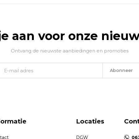
je aan voor onze nieuw
Ontvang de nieuwste aanbiedingen en promoties
Abonneer
formatie
Locaties
Con
tact
DGW
06