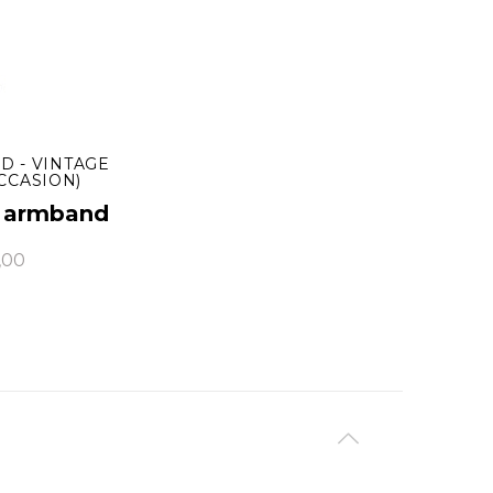
D - VINTAGE
CCASION)
" armband
,00