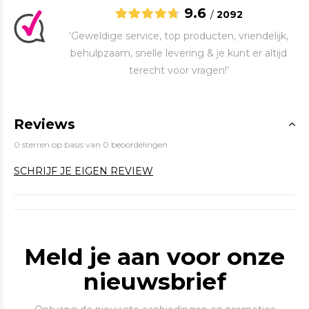
9.6
/
2092
‘Geweldige service, top producten, vriendelijk,
behulpzaam, snelle levering & je kunt er altijd
terecht voor vragen!’
Reviews
0 sterren op basis van 0 beoordelingen
SCHRIJF JE EIGEN REVIEW
Meld je aan voor onze
nieuwsbrief