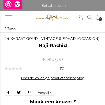
9,7
praak om het product te bekijken. Producten boven de 25 gram NIET aanwezig in winkel.
Betaal in delen
0
Terug
14 KARAAT GOUD - VINTAGE SIERAAD (OCCASION)
Naji Rachid
€ 850,00
(0)
Lees de volledige productomschrijving
Vergelijk
Maak een keuze:
*