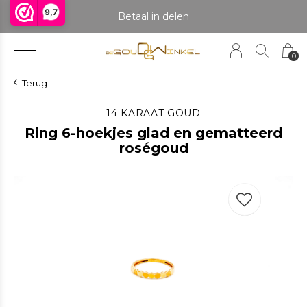
9,7
praak om het product te bekijken. Producten boven de 25 gram NIET aanwezig in winkel.
Betaal in delen
0
Terug
14 KARAAT GOUD
Ring 6-hoekjes glad en gematteerd
roségoud