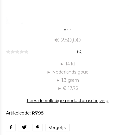
€ 250,00
(0)
► 14 kt
► Nederlands goud
► 1.3 gram
► Ø 17.75
Lees de volledige productomschrijving
Artikelcode:
R795
Vergelijk