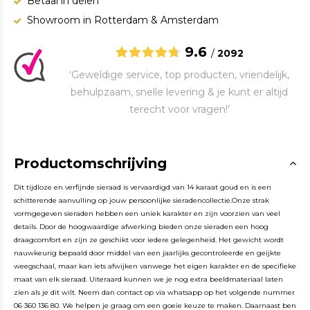
Betaal in delen
Showroom in Rotterdam & Amsterdam
9.6
/
2092
‘Geweldige service, top producten, vriendelijk,
behulpzaam, snelle levering & je kunt er altijd
terecht voor vragen!’
Productomschrijving
Dit tijdloze en verfijnde sieraad is vervaardigd van 14 karaat goud en is een
schitterende aanvulling op jouw persoonlijke sieradencollectie.Onze strak
vormgegeven sieraden hebben een uniek karakter en zijn voorzien van veel
details. Door de hoogwaardige afwerking bieden onze sieraden een hoog
draagcomfort en zijn ze geschikt voor iedere gelegenheid. Het gewicht wordt
nauwkeurig bepaald door middel van een jaarlijks gecontroleerde en geijkte
weegschaal, maar kan iets afwijken vanwege het eigen karakter en de specifieke
maat van elk sieraad. Uiteraard kunnen we je nog extra beeldmateriaal laten
zien als je dit wilt. Neem dan contact op via whatsapp op het volgende nummer
06 360 136 80. We helpen je graag om een goeie keuze te maken. Daarnaast ben