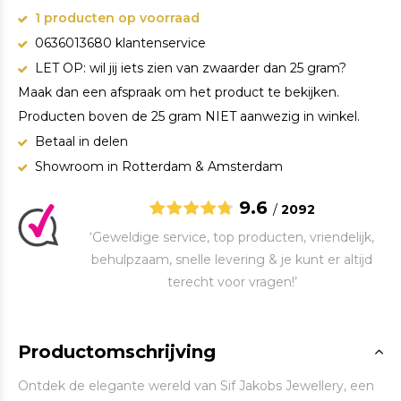
1 producten op voorraad
0636013680 klantenservice
LET OP: wil jij iets zien van zwaarder dan 25 gram?
Maak dan een afspraak om het product te bekijken.
Producten boven de 25 gram NIET aanwezig in winkel.
Betaal in delen
Showroom in Rotterdam & Amsterdam
9.6
/
2092
‘Geweldige service, top producten, vriendelijk,
behulpzaam, snelle levering & je kunt er altijd
terecht voor vragen!’
Productomschrijving
Ontdek de elegante wereld van Sif Jakobs Jewellery, een