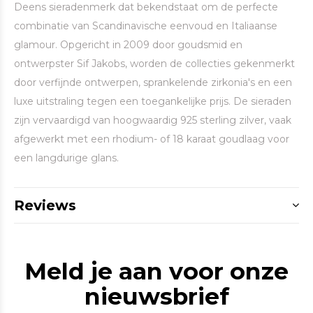
Deens sieradenmerk dat bekendstaat om de perfecte
combinatie van Scandinavische eenvoud en Italiaanse
glamour. Opgericht in 2009 door goudsmid en
ontwerpster Sif Jakobs, worden de collecties gekenmerkt
door verfijnde ontwerpen, sprankelende zirkonia's en een
luxe uitstraling tegen een toegankelijke prijs. De sieraden
zijn vervaardigd van hoogwaardig 925 sterling zilver, vaak
afgewerkt met een rhodium- of 18 karaat goudlaag voor
een langdurige glans.
Reviews
Meld je aan voor onze
nieuwsbrief