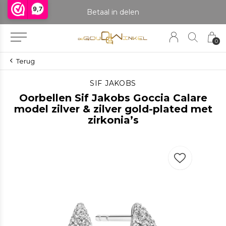
9,7
praak om het product te bekijken. Producten boven de 25 gram NIET aanwezig in winkel.
Betaal in delen
0
Terug
SIF JAKOBS
Oorbellen Sif Jakobs Goccia Calare
model zilver & zilver gold-plated met
zirkonia’s