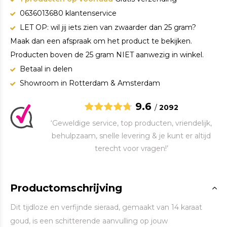
0636013680 klantenservice
LET OP: wil jij iets zien van zwaarder dan 25 gram?
Maak dan een afspraak om het product te bekijken.
Producten boven de 25 gram NIET aanwezig in winkel.
Betaal in delen
Showroom in Rotterdam & Amsterdam
9.6
/
2092
‘Geweldige service, top producten, vriendelijk,
behulpzaam, snelle levering & je kunt er altijd
terecht voor vragen!’
Productomschrijving
Dit tijdloze en verfijnde sieraad, gemaakt van 14 karaat
goud, is een schitterende aanvulling op jouw