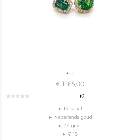
€ 1.165,00
(0)
► 14 karaat
► Nederlands goud
► 7.4 gram
► Ø 18