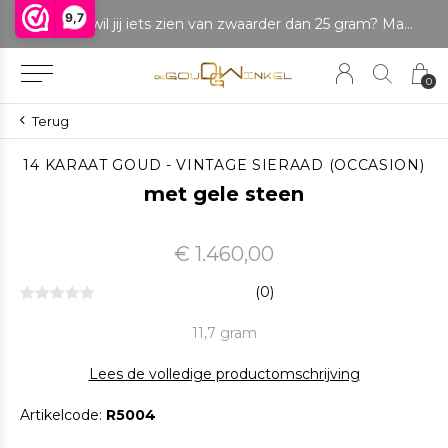
9,7
LET OP: wil jij iets zien van zwaarder dan 25 gram? Maak dan een afspraak om het product te bekijken. Producten boven de 25 gram NIET aanwezig in winkel.
Betaal 
0
Terug
14 KARAAT GOUD - VINTAGE SIERAAD (OCCASION)
met gele steen
€ 1.460,00
(0)
11,7 gram
Lees de volledige productomschrijving
Artikelcode:
R5004