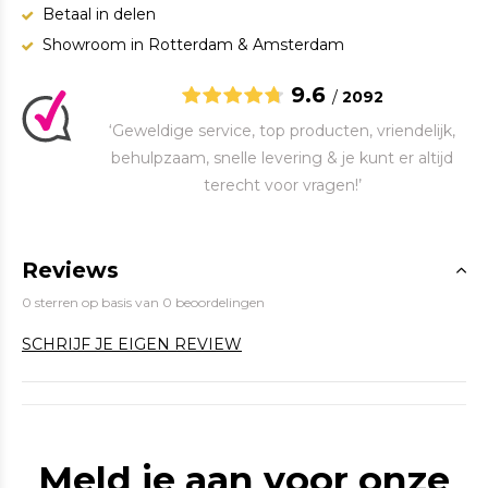
Betaal in delen
Showroom in Rotterdam & Amsterdam
9.6
/
2092
‘Geweldige service, top producten, vriendelijk,
behulpzaam, snelle levering & je kunt er altijd
terecht voor vragen!’
Reviews
0 sterren op basis van 0 beoordelingen
SCHRIJF JE EIGEN REVIEW
Meld je aan voor onze