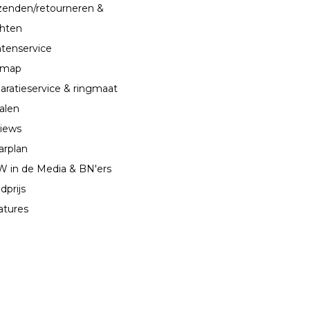
zenden/retourneren &
chten
ntenservice
emap
aratieservice & ringmaat
alen
iews
arplan
 in de Media & BN'ers
dprijs
atures