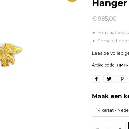
Hanger 
€ 985,00
► Formaat exclu
► Gemaakt door 
Lees de volledig
Artikelcode:
HMH-
Maak een k