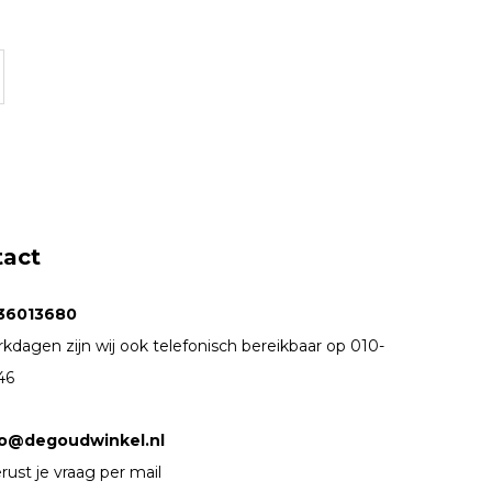
tact
36013680
kdagen zijn wij ook telefonisch bereikbaar op 010-
46
fo@degoudwinkel.nl
rust je vraag per mail