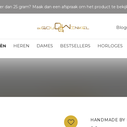
LET OP: wil jij iets zien van zwaarder dan 25 gram? Maak dan een afspraak om het product te bekijken. Producten boven de 25 gram NIET aanwezig in winkel.
Blog
EËN
HEREN
DAMES
BESTSELLERS
HORLOGES
HANDMADE BY