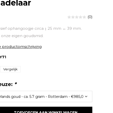
adelaar
(0)
sief ophangoogje circa ↨ 25 mm ↔ 39 mm.
onze eigen goudsmid.
e productomschrijving
Y71
Vergelijk
euze:
*
TOEVOEGEN AAN WINKELWAGEN