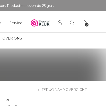
Betaal in delen
s
Service
0
OVER ONS
TERUG NAAR OVERZICHT
 DGW