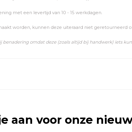
ing met een levertijd van 10 - 15 werkdagen.
maakt worden, kunnen deze uiteraard niet geretourneerd o
ij benadering omdat deze (zoals altijd bij handwerk) iets ku
je aan voor onze nieuw