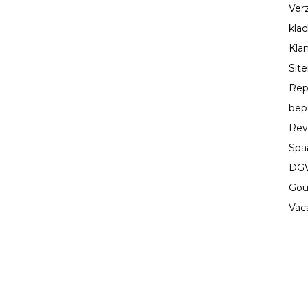
Ver
kla
Kla
Sit
Rep
bep
Rev
Spa
DGW
Gou
Vac