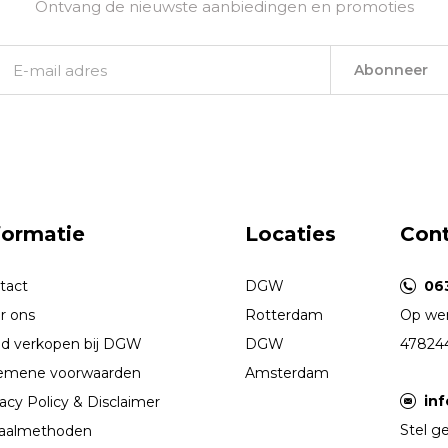
Ontvang de nieuwste aanbiedingen en promoties
Abonneer
formatie
Locaties
Con
tact
DGW
06
r ons
Rotterdam
Op wer
d verkopen bij DGW
DGW
47824
emene voorwaarden
Amsterdam
in
acy Policy & Disclaimer
Stel ge
aalmethoden