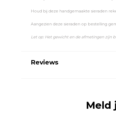
Houd bij deze handgemaakte sieraden reken
Aangezien deze sieraden op bestelling ge
Let op: Het gewicht en de afmetingen zijn b
Reviews
Meld 