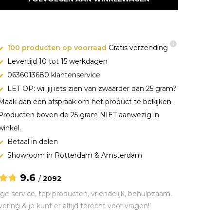
100 producten op voorraad
Gratis verzending
Levertijd 10 tot 15 werkdagen
0636013680 klantenservice
LET OP: wil jij iets zien van zwaarder dan 25 gram?
Maak dan een afspraak om het product te bekijken.
Producten boven de 25 gram NIET aanwezig in
winkel.
Betaal in delen
Showroom in Rotterdam & Amsterdam
9.6
/
2092
ge service, top producten, vriendelijk, behulpzaam,
vering & je kunt er altijd terecht voor vragen!’