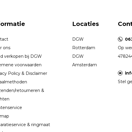
formatie
Locaties
Con
tact
DGW
06
r ons
Rotterdam
Op wer
d verkopen bij DGW
DGW
47824
emene voorwaarden
Amsterdam
in
acy Policy & Disclaimer
Stel ge
aalmethoden
zenden/retourneren &
chten
ntenservice
emap
aratieservice & ringmaat