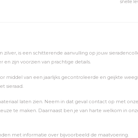
snelle le
van zilver, is een schitterende aanvulling op jouw sieradenc
 en zijn voorzien van prachtige details.
 middel van een jaarlijks gecontroleerde en geijkte weegs
t sieraad.
ateriaal laten zien. Neem in dat geval contact op met o
euze te maken. Daarnaast ben je van harte welkom in onze
nden met informatie over bijvoorbeeld de maatvoering.