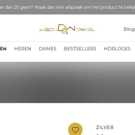
LET OP: wil jij iets zien van zwaarder dan 25 gram? Maak dan een afspraak om het product te bekijken. Producten boven de 25 gram NIET aanwezig in winkel.
Blog
EËN
HEREN
DAMES
BESTSELLERS
HORLOGES
ZILVER