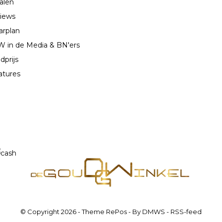
alen
iews
arplan
 in de Media & BN'ers
dprijs
atures
© Copyright
2026
- Theme RePos - By
DMWS
-
RSS-feed