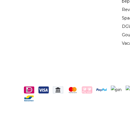
bep
Rev
Spa
DGW
Gou
Vac