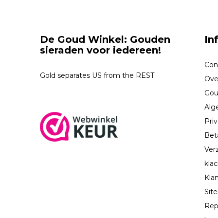
De Goud Winkel: Gouden
In
sieraden voor iedereen!
Con
Gold separates US from the REST
Ove
Gou
Alg
Priv
Bet
Ver
kla
Kla
Sit
Rep