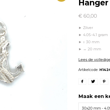
Hanger 
€ 60,00
► Zilver
► 4.05-4.1 gram
► ↕ 30 mm
► ↔ 20 mm
Lees de volledig
Artikelcode:
H142
Maak een k