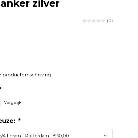
anker zilver
(0)
e productomschrijving
4
Vergelijk
euze:
*