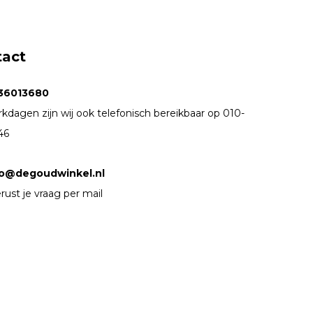
tact
36013680
kdagen zijn wij ook telefonisch bereikbaar op 010-
46
fo@degoudwinkel.nl
rust je vraag per mail