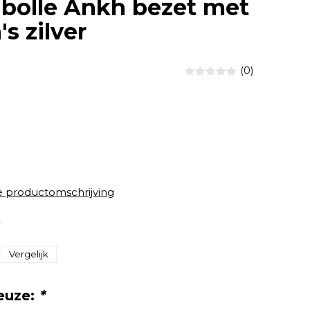
bolle Ankh bezet met
's zilver
(0)
e productomschrijving
8
Vergelijk
euze:
*