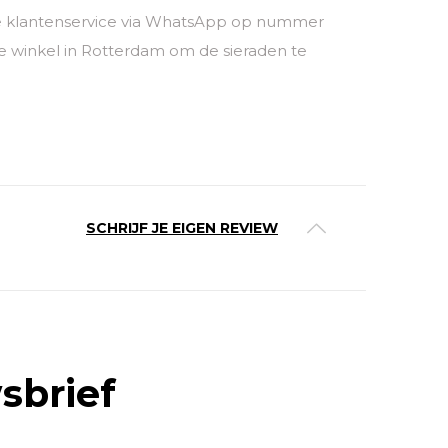
nze klantenservice via WhatsApp op nummer
 winkel in Rotterdam om de sieraden te
SCHRIJF JE EIGEN REVIEW
sbrief