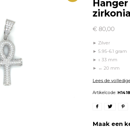
Hanger 
zirkonia
€ 80,00
► Zilver
► 5.95-6.1 gram
► ↕ 33 mm
► ↔ 20 mm
Lees de volledig
Artikelcode:
H141
Maak een k