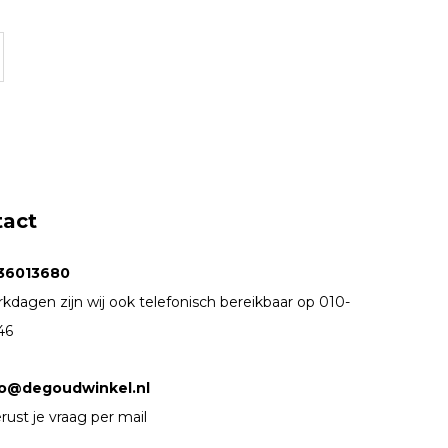
tact
36013680
kdagen zijn wij ook telefonisch bereikbaar op 010-
46
fo@degoudwinkel.nl
rust je vraag per mail