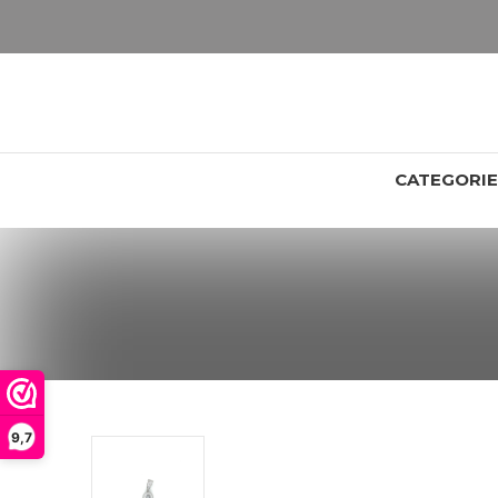
LET OP: wil jij iets zien van zwaarder dan 25 gram? Maak dan een afspraak om het product te bekijken. Producten boven de 25 gram NIET aanwezig in winkel.
CATEGORI
9,7