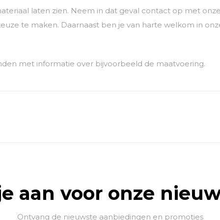
ateriaal laten zien. Neem in dat geval contact op met o
euze te maken. Daarnaast ben je van harte welkom in onze
nden met informatie over bijvoorbeeld de maatvoering.
je aan voor onze nieuw
Ontvang de nieuwste aanbiedingen en promoties