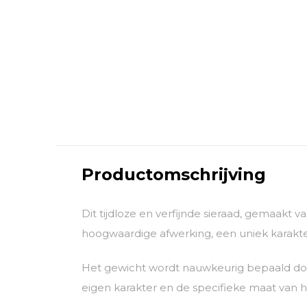
Productomschrijving
Dit tijdloze en verfijnde sieraad, gemaakt 
hoogwaardige afwerking, een uniek karakter
Het gewicht wordt nauwkeurig bepaald door
eigen karakter en de specifieke maat van he