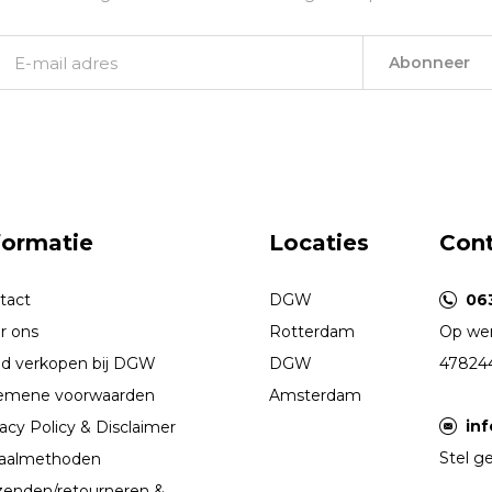
Abonneer
formatie
Locaties
Con
tact
DGW
06
r ons
Rotterdam
Op wer
d verkopen bij DGW
DGW
47824
emene voorwaarden
Amsterdam
in
acy Policy & Disclaimer
Stel ge
aalmethoden
zenden/retourneren &