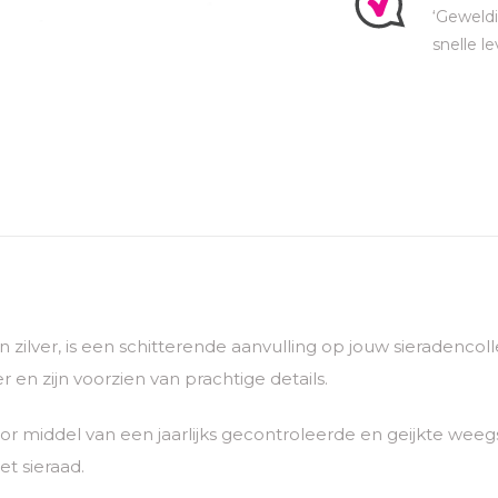
‘Geweldi
snelle le
van zilver, is een schitterende aanvulling op jouw sieradenc
 en zijn voorzien van prachtige details.
 middel van een jaarlijks gecontroleerde en geijkte weegs
t sieraad.