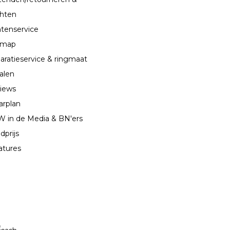
chten
ntenservice
emap
aratieservice & ringmaat
alen
iews
arplan
 in de Media & BN'ers
dprijs
atures