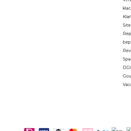
kla
Kla
Sit
Rep
bep
Rev
Spa
DGW
Gou
Vac