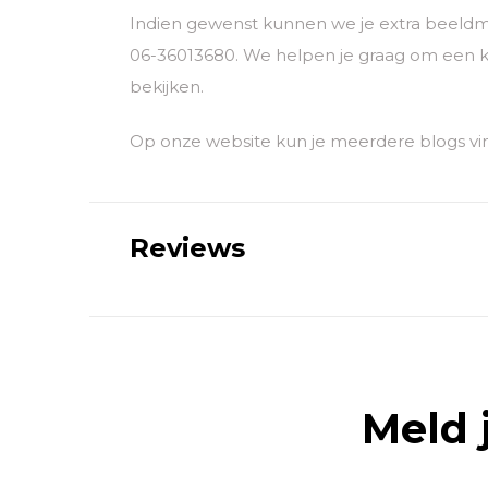
Indien gewenst kunnen we je extra beeldm
06-36013680. We helpen je graag om een k
bekijken.
Op onze website kun je meerdere blogs vi
Reviews
Meld 