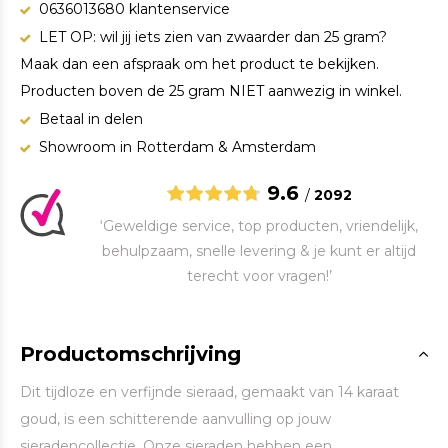
0636013680 klantenservice
LET OP: wil jij iets zien van zwaarder dan 25 gram?
Maak dan een afspraak om het product te bekijken.
Producten boven de 25 gram NIET aanwezig in winkel.
Betaal in delen
Showroom in Rotterdam & Amsterdam
9.6
/
2092
‘Geweldige service, top producten, vriendelijk,
behulpzaam, snelle levering & je kunt er altijd
terecht voor vragen!’
Productomschrijving
Dit tijdloze en verfijnde sieraad, gemaakt van 14 karaat
goud, is een schitterende aanvulling op jouw
sieradencollectie. Onze sieraden hebben een