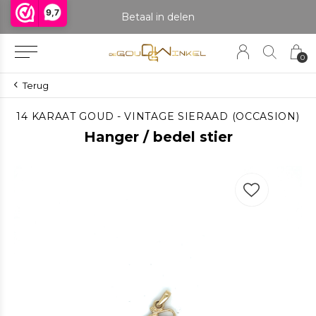
9,7
praak om het product te bekijken. Producten boven de 25 gram NIET aanwezig in winkel.
Betaal in delen
0
Terug
14 KARAAT GOUD - VINTAGE SIERAAD (OCCASION)
Hanger / bedel stier