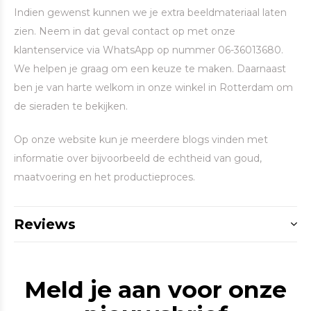
Indien gewenst kunnen we je extra beeldmateriaal laten
zien. Neem in dat geval contact op met onze
klantenservice via WhatsApp op nummer 06-36013680.
We helpen je graag om een keuze te maken. Daarnaast
ben je van harte welkom in onze winkel in Rotterdam om
de sieraden te bekijken.
Op onze website kun je meerdere blogs vinden met
informatie over bijvoorbeeld de echtheid van goud,
maatvoering en het productieproces.
Reviews
Meld je aan voor onze