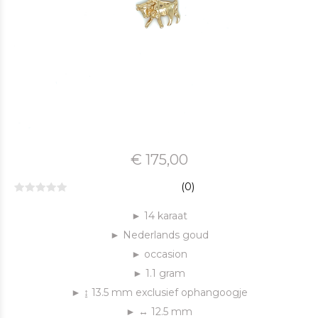
€ 175,00
(0)
► 14 karaat
► Nederlands goud
► occasion
► 1.1 gram
► ↨ 13.5 mm exclusief ophangoogje
► ↔ 12.5 mm