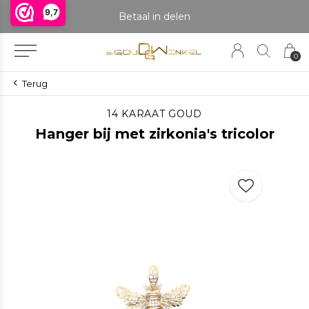
9,7
praak om het product te bekijken. Producten boven de 25 gram NIET aanwezig in winkel.
Betaal in delen
0
Terug
14 KARAAT GOUD
Hanger bij met zirkonia's tricolor