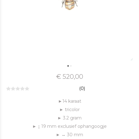
€ 520,00
(0)
►14 karaat
► tricolor
► 3.2 gram
► ↨ 19 mm exclusief ophangoogje
► ↔ 30 mm