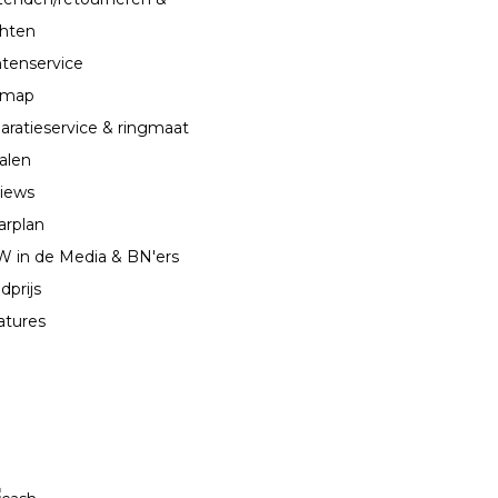
chten
ntenservice
emap
aratieservice & ringmaat
alen
iews
arplan
 in de Media & BN'ers
dprijs
atures