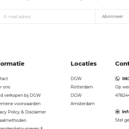
Abonneer
formatie
Locaties
Con
tact
DGW
06
r ons
Rotterdam
Op wer
d verkopen bij DGW
DGW
47824
emene voorwaarden
Amsterdam
in
acy Policy & Disclaimer
Stel ge
aalmethoden
zenden/retourneren &