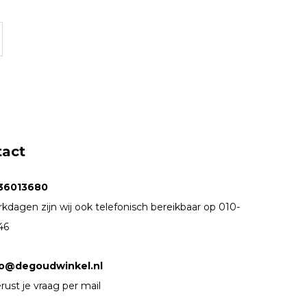
tact
36013680
kdagen zijn wij ook telefonisch bereikbaar op 010-
46
fo@degoudwinkel.nl
rust je vraag per mail