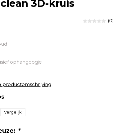
clean 3D-kruis
(0)
oud
sief ophangoogje
e productomschrijving
9S
Vergelijk
euze:
*