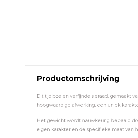
Productomschrijving
Dit tijdloze en verfijnde sieraad, gemaakt 
hoogwaardige afwerking, een uniek karakter
Het gewicht wordt nauwkeurig bepaald door
eigen karakter en de specifieke maat van he