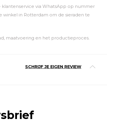
nze klantenservice via WhatsApp op nummer
 winkel in Rotterdam om de sieraden te
ud, maatvoering en het productieproces.
SCHRIJF JE EIGEN REVIEW
sbrief