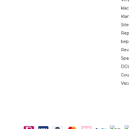
kla
Kla
Sit
Rep
bep
Rev
Spa
DGW
Gou
Vac