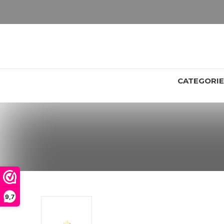
LET OP: wil jij iets zien van zwaarder dan 25 gram? Maak dan een afspraak om het product te bekijken. Producten boven de 25 gram NIET aanwezig in winkel.
CATEGORI
9,7