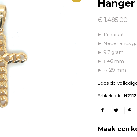
Hanger 
€ 1.485,00
► 14 karaat
► Nederlands g
► 9.7 gram
► ↨ 46 mm
► ↔ 29 mm
Lees de volledig
Artikelcode:
H2112
Maak een k