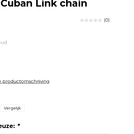
Cuban Link chain
(0)
oud
e productomschrijving
Vergelijk
euze:
*