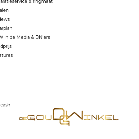
aratieservice & ringmaat
alen
iews
arplan
 in de Media & BN'ers
dprijs
atures