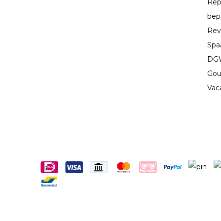
Rep
bep
Rev
Spa
DGW
Gou
Vac