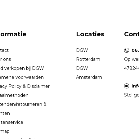
formatie
Locaties
Con
tact
DGW
06
r ons
Rotterdam
Op wer
d verkopen bij DGW
DGW
47824
emene voorwaarden
Amsterdam
in
acy Policy & Disclaimer
Stel ge
aalmethoden
zenden/retourneren &
chten
ntenservice
emap