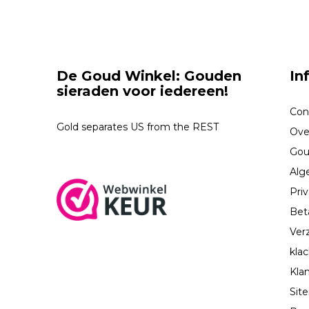
De Goud Winkel: Gouden
In
sieraden voor iedereen!
Con
Gold separates US from the REST
Ove
Gou
Alg
Priv
Bet
Ver
kla
Kla
Sit