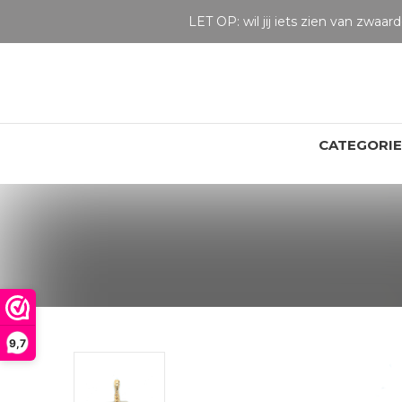
LET OP: wil jij iets zien van zwaarder dan 25 gram? Maak dan een afspraak om het product te bekijken. Producten boven de 25 gram NIET aanwezig in winkel.
CATEGORI
9,7