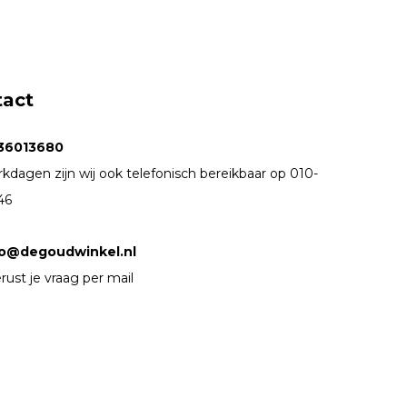
tact
36013680
kdagen zijn wij ook telefonisch bereikbaar op 010-
46
fo@degoudwinkel.nl
rust je vraag per mail