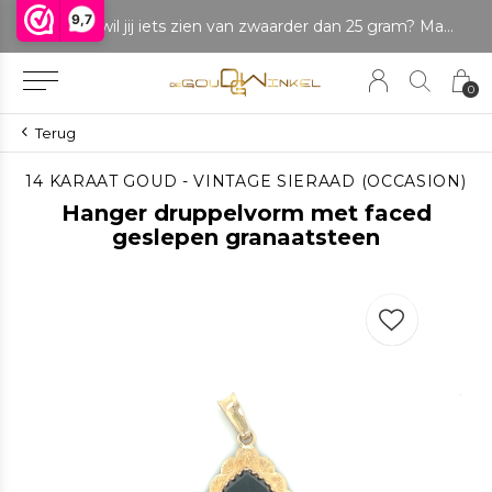
9,7
LET OP: wil jij iets zien van zwaarder dan 25 gram? Maak dan een afspraak om het product te bekijken. Producten boven de 25 gram NIET aanwezig in winkel.
0
Terug
14 KARAAT GOUD - VINTAGE SIERAAD (OCCASION)
Hanger druppelvorm met faced
geslepen granaatsteen