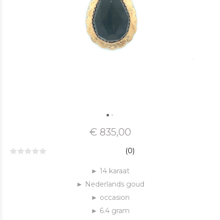
€ 835,00
(0)
► 14 karaat
► Nederlands goud
► occasion
► 6.4 gram