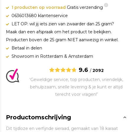
1 producten op voorraad
Gratis verzending
0636013680 klantenservice
LET OP: wil jij iets zien van zwaarder dan 25 gram?
Maak dan een afspraak om het product te bekijken.
Producten boven de 25 gram NIET aanwezig in winkel.
Betaal in delen
Showroom in Rotterdam & Amsterdam
9.6
/
2092
‘Geweldige service, top producten, vriendelijk,
behulpzaam, snelle levering & je kunt er altijd
terecht voor vragen!’
Productomschrijving
Dit tijdloze en verfijnde sieraad, gemaakt van 18 karaat