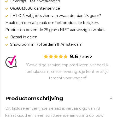
Levertijd 1 tot 3 werkdagen
0636013680 klantenservice
LET OP: wil jij iets zien van zwaarder dan 25 gram?
Maak dan een afspraak om het product te bekijken.
Producten boven de 25 gram NIET aanwezig in winkel.
Betaal in delen
Showroom in Rotterdam & Amsterdam
9.6
/
2092
‘Geweldige service, top producten, vriendelijk,
behulpzaam, snelle levering & je kunt er altijd
terecht voor vragen!’
Productomschrijving
Dit tijdloze en verfijnde sieraad is vervaardigd van 18
karaat goud en is een schitterende aanvulling op jouw