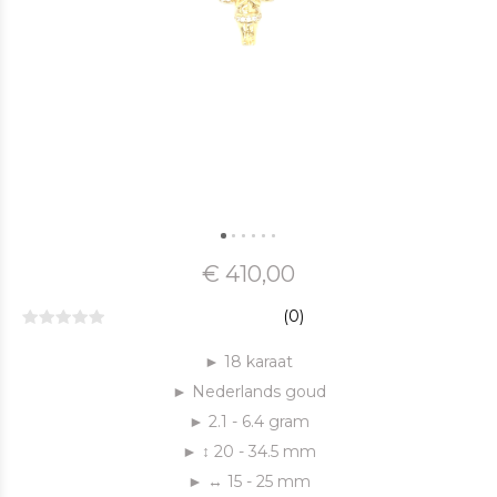
€ 410,00
(0)
► 18 karaat
► Nederlands goud
► 2.1 - 6.4 gram
► ↕ 20 - 34.5 mm
► ↔ 15 - 25 mm