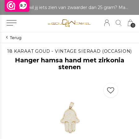
9,7
LET OP: wil jij iets zien van zwaarder dan 25 gram? Maak dan een afspraak om het product te bekijken. Producten boven de 25 gram NIET aanwezig in winkel.
Betaal in delen
0
Terug
18 KARAAT GOUD - VINTAGE SIERAAD (OCCASION)
Hanger hamsa hand met zirkonia
stenen