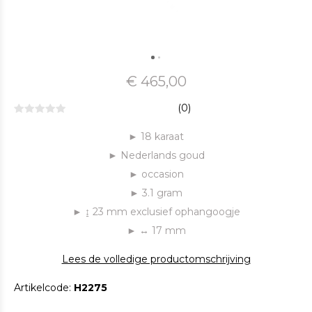
€ 465,00
(0)
► 18 karaat
► Nederlands goud
► occasion
► 3.1 gram
► ↨ 23 mm exclusief ophangoogje
► ↔ 17 mm
Lees de volledige productomschrijving
Artikelcode:
H2275