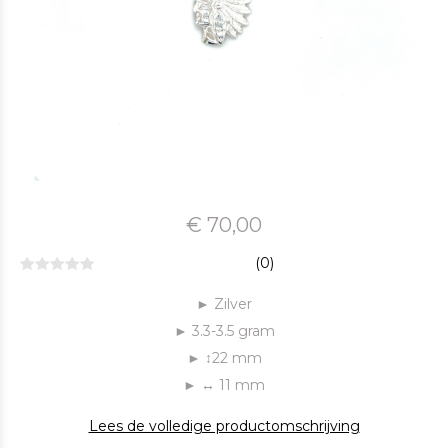
€ 70,00
(0)
► Zilver
► 3.3-3.5 gram
► ↕22 mm
► ↔ 11 mm
Lees de volledige productomschrijving