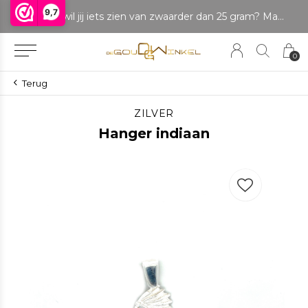
9,7
LET OP: wil jij iets zien van zwaarder dan 25 gram? Maak dan een afspraak om het product te bekijken. Producten boven de 25 gram NIET aanwezig in winkel.
0
Terug
ZILVER
Hanger indiaan