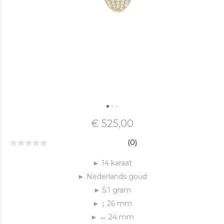
€ 525,00
(0)
► 14 karaat
► Nederlands goud
► 5.1 gram
► ↨ 26 mm
► ↔ 24 mm