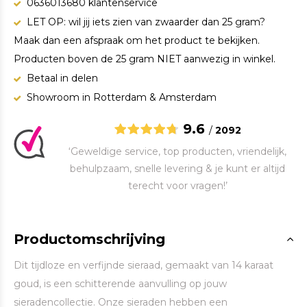
0636013680 klantenservice
LET OP: wil jij iets zien van zwaarder dan 25 gram?
Maak dan een afspraak om het product te bekijken.
Producten boven de 25 gram NIET aanwezig in winkel.
Betaal in delen
Showroom in Rotterdam & Amsterdam
9.6
/
2092
‘Geweldige service, top producten, vriendelijk,
behulpzaam, snelle levering & je kunt er altijd
terecht voor vragen!’
Productomschrijving
Dit tijdloze en verfijnde sieraad, gemaakt van 14 karaat
goud, is een schitterende aanvulling op jouw
sieradencollectie. Onze sieraden hebben een